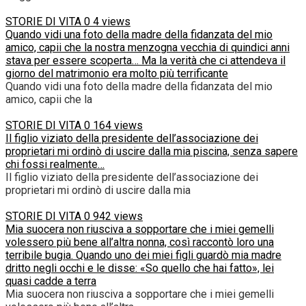
STORIE DI VITA
0
4 views
Quando vidi una foto della madre della fidanzata del mio
amico, capii che la nostra menzogna vecchia di quindici anni
stava per essere scoperta… Ma la verità che ci attendeva il
giorno del matrimonio era molto più terrificante
Quando vidi una foto della madre della fidanzata del mio
amico, capii che la
STORIE DI VITA
0
164 views
Il figlio viziato della presidente dell’associazione dei
proprietari mi ordinò di uscire dalla mia piscina, senza sapere
chi fossi realmente…
Il figlio viziato della presidente dell’associazione dei
proprietari mi ordinò di uscire dalla mia
STORIE DI VITA
0
942 views
Mia suocera non riusciva a sopportare che i miei gemelli
volessero più bene all’altra nonna, così raccontò loro una
terribile bugia. Quando uno dei miei figli guardò mia madre
dritto negli occhi e le disse: «So quello che hai fatto», lei
quasi cadde a terra
Mia suocera non riusciva a sopportare che i miei gemelli