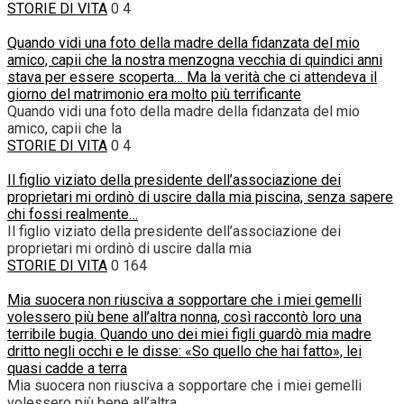
STORIE DI VITA
0
4
Quando vidi una foto della madre della fidanzata del mio
amico, capii che la nostra menzogna vecchia di quindici anni
stava per essere scoperta… Ma la verità che ci attendeva il
giorno del matrimonio era molto più terrificante
Quando vidi una foto della madre della fidanzata del mio
amico, capii che la
STORIE DI VITA
0
4
Il figlio viziato della presidente dell’associazione dei
proprietari mi ordinò di uscire dalla mia piscina, senza sapere
chi fossi realmente…
Il figlio viziato della presidente dell’associazione dei
proprietari mi ordinò di uscire dalla mia
STORIE DI VITA
0
164
Mia suocera non riusciva a sopportare che i miei gemelli
volessero più bene all’altra nonna, così raccontò loro una
terribile bugia. Quando uno dei miei figli guardò mia madre
dritto negli occhi e le disse: «So quello che hai fatto», lei
quasi cadde a terra
Mia suocera non riusciva a sopportare che i miei gemelli
volessero più bene all’altra