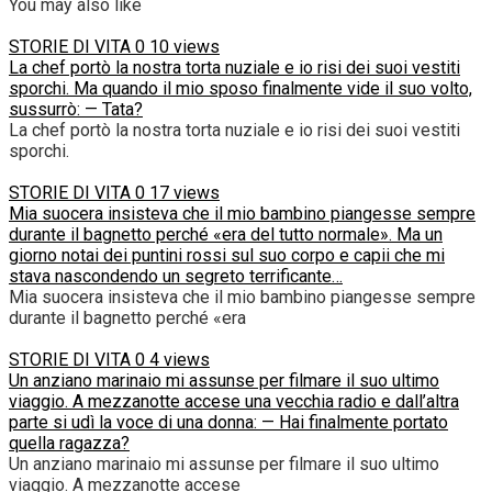
You may also like
STORIE DI VITA
0
10 views
La chef portò la nostra torta nuziale e io risi dei suoi vestiti
sporchi. Ma quando il mio sposo finalmente vide il suo volto,
sussurrò: — Tata?
La chef portò la nostra torta nuziale e io risi dei suoi vestiti
sporchi.
STORIE DI VITA
0
17 views
Mia suocera insisteva che il mio bambino piangesse sempre
durante il bagnetto perché «era del tutto normale». Ma un
giorno notai dei puntini rossi sul suo corpo e capii che mi
stava nascondendo un segreto terrificante…
Mia suocera insisteva che il mio bambino piangesse sempre
durante il bagnetto perché «era
STORIE DI VITA
0
4 views
Un anziano marinaio mi assunse per filmare il suo ultimo
viaggio. A mezzanotte accese una vecchia radio e dall’altra
parte si udì la voce di una donna: — Hai finalmente portato
quella ragazza?
Un anziano marinaio mi assunse per filmare il suo ultimo
viaggio. A mezzanotte accese