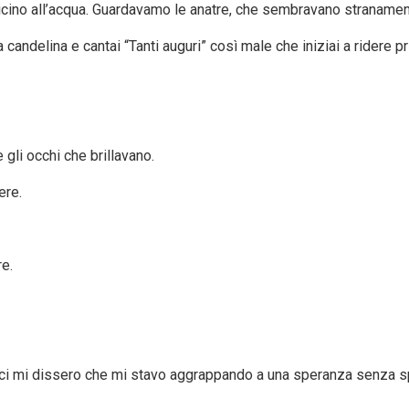
cino all’acqua. Guardavamo le anatre, che sembravano stranament
candelina e cantai “Tanti auguri” così male che iniziai a ridere pr
e gli occhi che brillavano.
ere.
e.
 amici mi dissero che mi stavo aggrappando a una speranza senza 