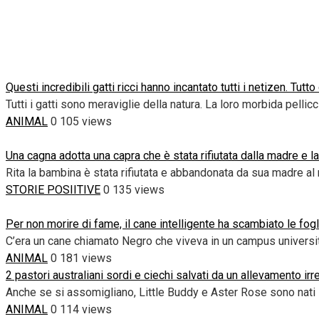
Questi incredibili gatti ricci hanno incantato tutti i netizen. Tu
Tutti i gatti sono meraviglie della natura. La loro morbida pellicc
ANIMAL
0
105 views
Una cagna adotta una capra che è stata rifiutata dalla madre e l
Rita la bambina è stata rifiutata e abbandonata da sua madre a
STORIE POSIITIVE
0
135 views
Per non morire di fame, il cane intelligente ha scambiato le fogl
C’era un cane chiamato Negro che viveva in un campus universit
ANIMAL
0
181 views
2 pastori australiani sordi e ciechi salvati da un allevamento ir
Anche se si assomigliano, Little Buddy e Aster Rose sono nati in
ANIMAL
0
114 views