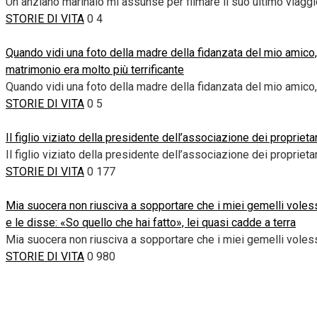
Un anziano marinaio mi assunse per filmare il suo ultimo viag
STORIE DI VITA
0
4
Quando vidi una foto della madre della fidanzata del mio amico,
matrimonio era molto più terrificante
Quando vidi una foto della madre della fidanzata del mio amico, 
STORIE DI VITA
0
5
Il figlio viziato della presidente dell’associazione dei propriet
Il figlio viziato della presidente dell’associazione dei proprieta
STORIE DI VITA
0
177
Mia suocera non riusciva a sopportare che i miei gemelli volesse
e le disse: «So quello che hai fatto», lei quasi cadde a terra
Mia suocera non riusciva a sopportare che i miei gemelli voless
STORIE DI VITA
0
980