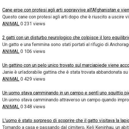
Cane eroe con protesi agli arti sopravvive all’Afghanistan e vien
Questo cane con protesi agli arti dopo che è riuscito a uscire vi
ANIMAL
0
231 views
2 gatti con un disturbo neurologico che colpisce il loro equilibri
Un gatto e una femmina sono stati portati al rifugio di Anchora
ANIMAL
0
106 views
Un gattino con un pelo unico trovato sul marciapiede viene accol
Janie è un’adorabile gattina che è stata trovata abbandonata su 
ANIMAL
0
429 views
Un uomo stava camminando in un campo e sentì uno squittio piet
Un uomo stava camminando attraverso un campo quando improv
ANIMAL
0
348 views
L’uomo è stato sorpreso di scoprire che il gatto visitava la lap
Tornando a casa e passando dal cimitero, Keli Keninhau, un abit