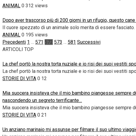
ANIMAL
0
312 views
Dopo aver trascorso più di 200 giorni in un rifugio, questo can
Il cuore spezzato di un animale solo merita di essere fasciato
ANIMAL
0
195 views
Paginazione
Precedenti
1
…
571
572
573
…
581
Successivi
degli
ARTICOLI TOP
articoli
La chef portò la nostra torta nuziale e io risi dei suoi vestiti 
La chef portò la nostra torta nuziale e io risi dei suoi vestiti spo
STORIE DI VITA
0
12
Mia suocera insisteva che il mio bambino piangesse sempre dura
nascondendo un segreto terrificante…
Mia suocera insisteva che il mio bambino piangesse sempre du
STORIE DI VITA
0
21
Un anziano marinaio mi assunse per filmare il suo ultimo viaggi