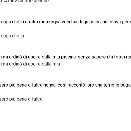
gio. A mezzanotte accese
 capii che la nostra menzogna vecchia di quindici anni stava per 
capii che la
ari mi ordinò di uscire dalla mia piscina, senza sapere chi fossi 
ri mi ordinò di uscire dalla mia
ro più bene all’altra nonna, così raccontò loro una terribile bugi
ero più bene all’altra