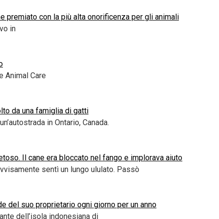
e premiato con la più alta onorificenza per gli animali
vo in
o
ge Animal Care
to da una famiglia di gatti
un’autostrada in Ontario, Canada.
oso. Il cane era bloccato nel fango e implorava aiuto
visamente sentì un lungo ululato. Passò
ide del suo proprietario ogni giorno per un anno
ante dell’isola indonesiana di