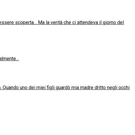
essere scoperta… Ma la verità che ci attendeva il giorno del
realmente…
a. Quando uno dei miei figli guardò mia madre dritto negli occhi