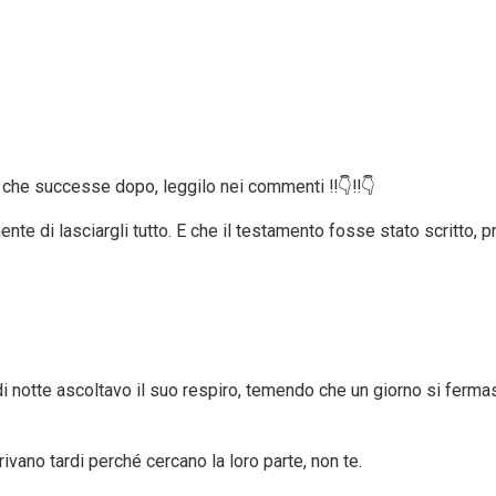
 che successe dopo, leggilo nei commenti ‼️👇‼️👇
e di lasciargli tutto. E che il testamento fosse stato scritto, p
e di notte ascoltavo il suo respiro, temendo che un giorno si ferm
rivano tardi perché cercano la loro parte, non te.