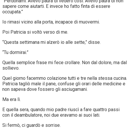
“Perdonami. Avevo paura di vederti così. Avevo paura di non
sapere come aiutarti. E invece ho fatto finta di essere
occupata.”
Io rimasi vicino alla porta, incapace di muovermi.
Poi Patricia si voltò verso di me.
“Questa settimana mi alzerò io alle sette,” disse.
“Tu dormirai.”
Quella semplice frase mi fece crollare. Non dal dolore, ma dal
sollievo.
Quel giorno facemmo colazione tutti e tre nella stessa cucina.
Patricia tagliò male il pane, confuse gli orari delle medicine e
non sapeva dove fossero gli asciugamani.
Ma era lì.
E quella sera, quando mio padre riuscì a fare quattro passi
con il deambulatore, noi due eravamo ai suoi lati.
Si fermò, ci guardò e sorrise.