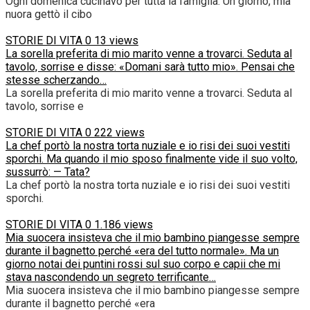
Ogni domenica cucinavo per tutta la famiglia. Un giorno, mia
nuora gettò il cibo
STORIE DI VITA
0
13 views
La sorella preferita di mio marito venne a trovarci. Seduta al
tavolo, sorrise e disse: «Domani sarà tutto mio». Pensai che
stesse scherzando…
La sorella preferita di mio marito venne a trovarci. Seduta al
tavolo, sorrise e
STORIE DI VITA
0
222 views
La chef portò la nostra torta nuziale e io risi dei suoi vestiti
sporchi. Ma quando il mio sposo finalmente vide il suo volto,
sussurrò: — Tata?
La chef portò la nostra torta nuziale e io risi dei suoi vestiti
sporchi.
STORIE DI VITA
0
1.186 views
Mia suocera insisteva che il mio bambino piangesse sempre
durante il bagnetto perché «era del tutto normale». Ma un
giorno notai dei puntini rossi sul suo corpo e capii che mi
stava nascondendo un segreto terrificante…
Mia suocera insisteva che il mio bambino piangesse sempre
durante il bagnetto perché «era