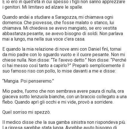
E io ero in quell’età in cui spesso i figli non sanno apprezzare
i genitori. Mi limitavo ad alzare le spalle.
Quando andai a studiare a Saragozza, mi chiamava ogni
domenica. Che piovesse, che fosse malato o stanco, lui
chiamava. Mi chiedeva se avevo mangiato, se ero vestita
abbastanza pesante, se avevo bisogno di soldi. Non parlava
mai a lungo, ma nella sua voce c’era casa.
E quando la mia relazione di nove anni con Daniel finì, tornai
da mio padre con lo sguardo vuoto e il cuore pesante. Non mi
chiese nulla. Non disse: “Te l’avevo detto.” Non disse: “Perché
ci hai messo così tanto a capirlo?” Preparò semplicemente il
suo famoso riso con pollo, lo mise davanti a me e disse:
“Mangia. Poi penseremo.”
Mio padre, l’uomo che non sembrava avere paura di nulla, ora
giaceva sotto lenzuola bianche, con un braccio collegato a una
flebo. Quando aprì gli occhi e mi vide, provò a sorridere.
Quel sorriso mi spezzò.
Il medico disse che la sua gamba sinistra non rispondeva più.
La ripresa sarebbe stata lunga. Avrebbe avuto bisogno di