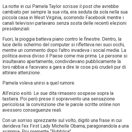
La notte in cui Pamela Taylor scrisse il post che avrebbe
cambiato per sempre la sua vita, era seduta da sola nella sua
piccola casa in West Virginia, scorrendo Facebook mentre i
canali televisivi parlavano senza sosta delle recenti elezioni
presidenziali.
Fuori, la pioggia batteva piano contro le finestre. Dentro, la
luce dello schermo del computer si rifletteva nei suoi occhi,
mentre un commento dopo l’altro invadeva i social media. La
politica aveva diviso il Paese come mai prima. Le persone si
insultavano apertamente, condividevano pubblicamente la
loro rabbia e facevano a gara a dire le cose più crudeli pur di
attirare attenzione.
Pamela voleva unirsi a quel rumore.
All’inizio esitò. Le sue dita rimasero sospese sopra la
tastiera. Poi però prese il sopravvento una sensazione
pericolosa: la convinzione che le parole scritte online non
avessero conseguenze reali.
Con un sorriso sprezzante sul volto, digitò una frase in cui
derideva l’ex First Lady Michelle Obama, paragonandola a una
scimmia. Poi premette “Pubblica”.