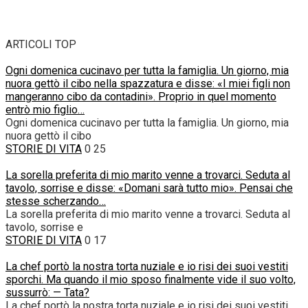
ARTICOLI TOP
Ogni domenica cucinavo per tutta la famiglia. Un giorno, mia
nuora gettò il cibo nella spazzatura e disse: «I miei figli non
mangeranno cibo da contadini». Proprio in quel momento
entrò mio figlio…
Ogni domenica cucinavo per tutta la famiglia. Un giorno, mia
nuora gettò il cibo
STORIE DI VITA
0
25
La sorella preferita di mio marito venne a trovarci. Seduta al
tavolo, sorrise e disse: «Domani sarà tutto mio». Pensai che
stesse scherzando…
La sorella preferita di mio marito venne a trovarci. Seduta al
tavolo, sorrise e
STORIE DI VITA
0
17
La chef portò la nostra torta nuziale e io risi dei suoi vestiti
sporchi. Ma quando il mio sposo finalmente vide il suo volto,
sussurrò: — Tata?
La chef portò la nostra torta nuziale e io risi dei suoi vestiti