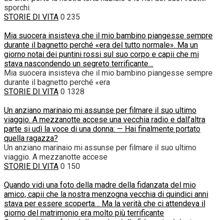
sporchi.
STORIE DI VITA
0
235
Mia suocera insisteva che il mio bambino piangesse sempre
durante il bagnetto perché «era del tutto normale». Ma un
giorno notai dei puntini rossi sul suo corpo e capii che mi
stava nascondendo un segreto terrificante…
Mia suocera insisteva che il mio bambino piangesse sempre
durante il bagnetto perché «era
STORIE DI VITA
0
1328
Un anziano marinaio mi assunse per filmare il suo ultimo
viaggio. A mezzanotte accese una vecchia radio e dall’altra
parte si udì la voce di una donna: — Hai finalmente portato
quella ragazza?
Un anziano marinaio mi assunse per filmare il suo ultimo
viaggio. A mezzanotte accese
STORIE DI VITA
0
150
Quando vidi una foto della madre della fidanzata del mio
amico, capii che la nostra menzogna vecchia di quindici anni
stava per essere scoperta… Ma la verità che ci attendeva il
giorno del matrimonio era molto più terrificante