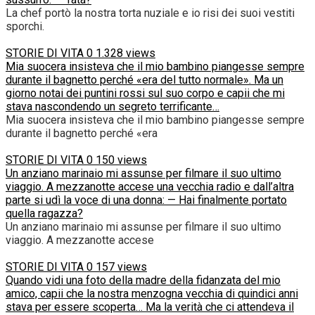
La chef portò la nostra torta nuziale e io risi dei suoi vestiti
sporchi.
STORIE DI VITA
0
1.328 views
Mia suocera insisteva che il mio bambino piangesse sempre
durante il bagnetto perché «era del tutto normale». Ma un
giorno notai dei puntini rossi sul suo corpo e capii che mi
stava nascondendo un segreto terrificante…
Mia suocera insisteva che il mio bambino piangesse sempre
durante il bagnetto perché «era
STORIE DI VITA
0
150 views
Un anziano marinaio mi assunse per filmare il suo ultimo
viaggio. A mezzanotte accese una vecchia radio e dall’altra
parte si udì la voce di una donna: — Hai finalmente portato
quella ragazza?
Un anziano marinaio mi assunse per filmare il suo ultimo
viaggio. A mezzanotte accese
STORIE DI VITA
0
157 views
Quando vidi una foto della madre della fidanzata del mio
amico, capii che la nostra menzogna vecchia di quindici anni
stava per essere scoperta… Ma la verità che ci attendeva il