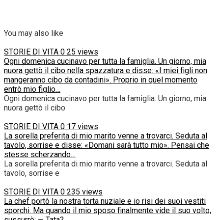
You may also like
STORIE DI VITA
0
25 views
Ogni domenica cucinavo per tutta la famiglia. Un giorno, mia
nuora gettò il cibo nella spazzatura e disse: «I miei figli non
mangeranno cibo da contadini». Proprio in quel momento
entrò mio figlio…
Ogni domenica cucinavo per tutta la famiglia. Un giorno, mia
nuora gettò il cibo
STORIE DI VITA
0
17 views
La sorella preferita di mio marito venne a trovarci. Seduta al
tavolo, sorrise e disse: «Domani sarà tutto mio». Pensai che
stesse scherzando…
La sorella preferita di mio marito venne a trovarci. Seduta al
tavolo, sorrise e
STORIE DI VITA
0
235 views
La chef portò la nostra torta nuziale e io risi dei suoi vestiti
sporchi. Ma quando il mio sposo finalmente vide il suo volto,
sussurrò: — Tata?