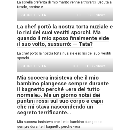
La sorella preferita di mio marito venne a trovarci. Seduta al
tavolo, sorrise e
STORIE DI VITA
0
203 views
La chef portò la nostra torta nuziale e
io risi dei suoi vestiti sporchi. Ma
quando il mio sposo finalmente vide
il suo volto, sussurrò: — Tata?
La chef portò la nostra torta nuziale e io risi dei suoi vestiti
sporchi.
STORIE DI VITA
0
1.072 views
Mia suocera insisteva che il mio
bambino piangesse sempre durante
il bagnetto perché «era del tutto
normale». Ma un giorno notai dei
puntini rossi sul suo corpo e capii
che mi stava nascondendo un
segreto terrificante…
Mia suocera insisteva che il mio bambino piangesse
sempre durante il bagnetto perché «era