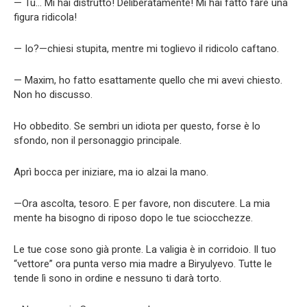
— Tu… Mi hai distrutto! Deliberatamente! Mi hai fatto fare una
figura ridicola!
— Io?—chiesi stupita, mentre mi toglievo il ridicolo caftano.
— Maxim, ho fatto esattamente quello che mi avevi chiesto.
Non ho discusso.
Ho obbedito. Se sembri un idiota per questo, forse è lo
sfondo, non il personaggio principale.
Aprì bocca per iniziare, ma io alzai la mano.
—Ora ascolta, tesoro. E per favore, non discutere. La mia
mente ha bisogno di riposo dopo le tue sciocchezze.
Le tue cose sono già pronte. La valigia è in corridoio. Il tuo
“vettore” ora punta verso mia madre a Biryulyevo. Tutte le
tende lì sono in ordine e nessuno ti darà torto.