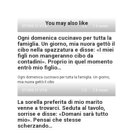
You may also like
STORIE DI VITA
0
9 views
Ogni domenica cucinavo per tutta la
famiglia. Un giorno, mia nuora gettò il
cibo nella spazzatura e disse: «I miei
figli non mangeranno cibo da
contadini». Proprio in quel momento
entrò mio figlio…
Ogni domenica cucinavo per tutta la famiglia. Un giorno,
mia nuora gettò il cibo
STORIE DI VITA
0
8 views
La sorella preferita di mio marito
venne a trovarci. Seduta al tavolo,
sorrise e disse: «Domani sarà tutto
mio». Pensai che stesse
scherzando…