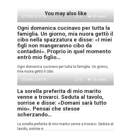
You may also like
STORIE DI VITA
0
36 views
Ogni domenica cucinavo per tutta la
famiglia. Un giorno, mia nuora gettò il
cibo nella spazzatura e disse: «I miei
figli non mangeranno cibo da
contadini». Proprio in quel momento
entrò mio figlio…
Ogni domenica cucinavo per tutta la famiglia. Un giorno,
mia nuora gettò il cibo
STORIE DI VITA
0
19 views
La sorella preferita di mio marito
venne a trovarci. Seduta al tavolo,
sorrise e disse: «Domani sarà tutto
mio». Pensai che stesse
scherzando…
La sorella preferita di mio marito venne a trovarci. Seduta al
tavolo, sorrise e