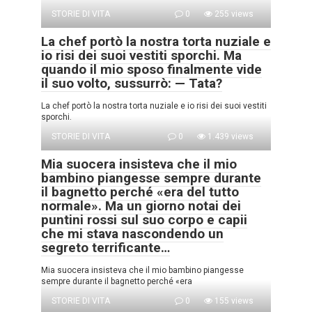
STORIE DI VITA
0
255 views
La chef portò la nostra torta nuziale e
io risi dei suoi vestiti sporchi. Ma
quando il mio sposo finalmente vide
il suo volto, sussurrò: — Tata?
La chef portò la nostra torta nuziale e io risi dei suoi vestiti
sporchi.
STORIE DI VITA
0
1.439 views
Mia suocera insisteva che il mio
bambino piangesse sempre durante
il bagnetto perché «era del tutto
normale». Ma un giorno notai dei
puntini rossi sul suo corpo e capii
che mi stava nascondendo un
segreto terrificante…
Mia suocera insisteva che il mio bambino piangesse
sempre durante il bagnetto perché «era
STORIE DI VITA
0
155 views