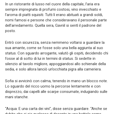
In un ristorante di lusso nel cuore della capitale, l’aria era
sempre impregnata di profumi costosi, vino invecchiato e
l’aroma di piatti squisiti. Tutti lì erano abituati a grandi soldi,
nomi famosi e persone che consideravano il personale parte
dell’arredamento. Quella sera, Gavriil si sentì il padrone del
posto.
Entrò con sicurezza, senza nemmeno voltarsi a guardare la
sua amante, come se fosse solo una bella aggiunta al suo
status. Con sguardo arrogante, valutò gli ospiti, decidendo chi
fosse al di sotto di lui in termini di status. Si sedette in
silenzio al tavolo migliore, appoggiandosi allo schienale della
sedia, e solo allora lanciò un’occhiata pigra alla cameriera.
Sofia si avvicinò con calma, tenendo in mano un blocco note.
Lo sguardo del ricco uomo la percorse lentamente e con
disprezzo, dai capelli alle scarpe consumate, indugiando sulle
mani stanche.
“Acqua. E una carta dei vini”, disse senza guardare. “Anche se
dubito che ci sia qualcosa di decente in una bettola come