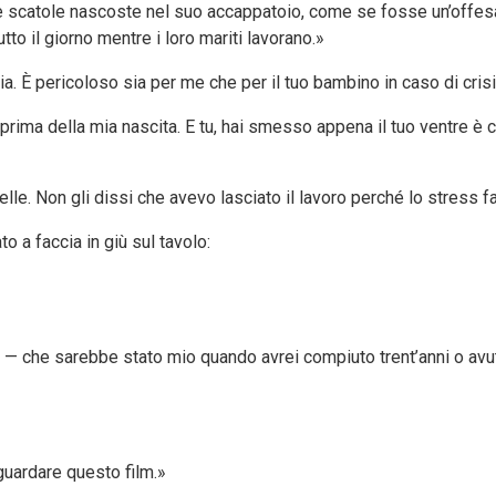
le scatole nascoste nel suo accappatoio, come se fosse un’offesa,
to il giorno mentre i loro mariti lavorano.»
a. È pericoloso sia per me che per il tuo bambino in caso di crisi
ma della mia nascita. E tu, hai smesso appena il tuo ventre è cres
pelle. Non gli dissi che avevo lasciato il lavoro perché lo stress fa
 a faccia in giù sul tavolo:
— che sarebbe stato mio quando avrei compiuto trent’anni o avuto
uardare questo film.»