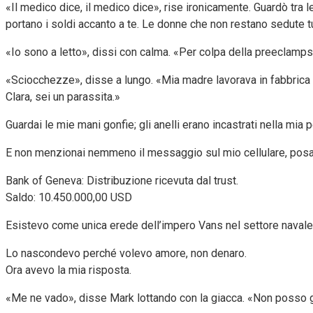
«Il medico dice, il medico dice», rise ironicamente. Guardò tra 
portano i soldi accanto a te. Le donne che non restano sedute tut
«Io sono a letto», dissi con calma. «Per colpa della preeclampsi
«Sciocchezze», disse a lungo. «Mia madre lavorava in fabbrica pri
Clara, sei un parassita.»
Guardai le mie mani gonfie; gli anelli erano incastrati nella mia 
E non menzionai nemmeno il messaggio sul mio cellulare, posato
Bank of Geneva: Distribuzione ricevuta dal trust.
Saldo: 10.450.000,00 USD
Esistevo come unica erede dell’impero Vans nel settore navale 
Lo nascondevo perché volevo amore, non denaro.
Ora avevo la mia risposta.
«Me ne vado», disse Mark lottando con la giacca. «Non posso g