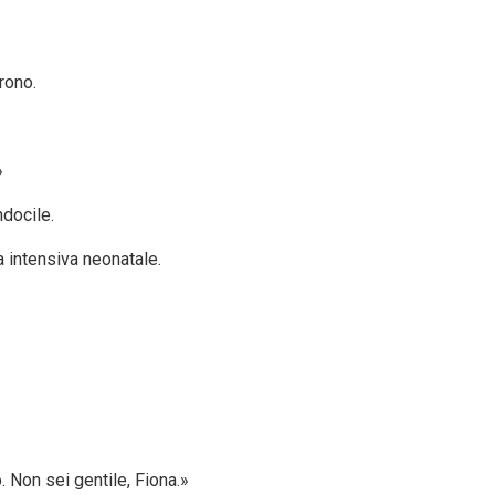
rono.
»
docile.
a intensiva neonatale.
. Non sei gentile, Fiona.»