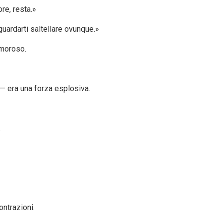
re, resta.»
guardarti saltellare ovunque.»
umoroso.
 — era una forza esplosiva.
.
ontrazioni.