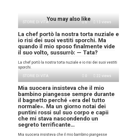
You may also like
STORIE DI VITA
0
13 views
La chef portò la nostra torta nuziale e
io risi dei suoi vestiti sporchi. Ma
quando il mio sposo finalmente vide
il suo volto, sussurrò: — Tata?
La chef portò la nostra torta nuziale e io risi dei suoi vestiti
sporchi.
STORIE DI VITA
0
22 views
Mia suocera insisteva che il mio
bambino piangesse sempre durante
il bagnetto perché «era del tutto
normale». Ma un giorno notai dei
puntini rossi sul suo corpo e capii
che mi stava nascondendo un
segreto terrificante…
Mia suocera insisteva che il mio bambino piangesse