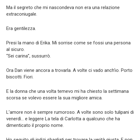
Ma il segreto che mi nascondeva non era una relazione
extraconiugale.
Era gentilezza.
Presi la mano di Erika. Mi sorrise come se fossi una persona
al sicuro.
“Sei carina”, sussurrò.
Ora Dan viene ancora a trovarla. A volte ci vado anch’io. Porto
biscotti. Fiori.
E la donna che una volta temevo mi ha chiesto la settimana
scorsa se volevo essere la sua migliore amica.
L’amore non è sempre rumoroso. A volte sono solo tulipani di
venerdì… e leggere La tela di Carlotta a qualcuno che ha
dimenticato il proprio nome.
Ho seguito gli indizi sbagliati per trovare la verità giusta. E non