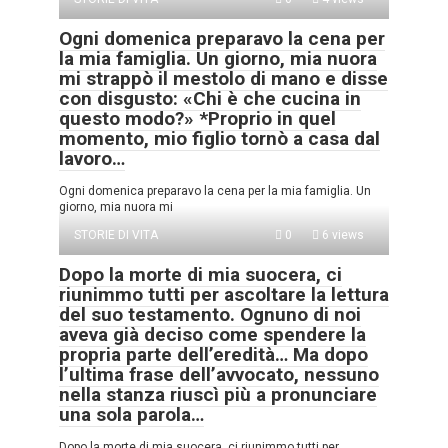
Ogni domenica preparavo la cena per
la mia famiglia. Un giorno, mia nuora
mi strappò il mestolo di mano e disse
con disgusto: «Chi è che cucina in
questo modo?» *Proprio in quel
momento, mio figlio tornò a casa dal
lavoro…
Ogni domenica preparavo la cena per la mia famiglia. Un
giorno, mia nuora mi
STORIE DI VITA
0
6 views
Dopo la morte di mia suocera, ci
riunimmo tutti per ascoltare la lettura
del suo testamento. Ognuno di noi
aveva già deciso come spendere la
propria parte dell’eredità… Ma dopo
l’ultima frase dell’avvocato, nessuno
nella stanza riuscì più a pronunciare
una sola parola…
Dopo la morte di mia suocera, ci riunimmo tutti per