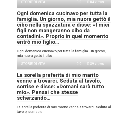
STORIE DI VITA
0
84 views
Ogni domenica cucinavo per tutta la
famiglia. Un giorno, mia nuora gettò il
cibo nella spazzatura e disse: «I miei
figli non mangeranno cibo da
contadini». Proprio in quel momento
entrò mio figlio…
Ogni domenica cucinavo per tutta la famiglia. Un giorno,
mia nuora gettò il cibo
STORIE DI VITA
0
39 views
La sorella preferita di mio marito
venne a trovarci. Seduta al tavolo,
sorrise e disse: «Domani sarà tutto
mio». Pensai che stesse
scherzando…
La sorella preferita di mio marito venne a trovarci. Seduta al
tavolo, sorrise e