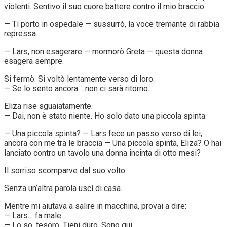
violenti. Sentivo il suo cuore battere contro il mio braccio.
— Ti porto in ospedale — sussurrò, la voce tremante di rabbia
repressa.
— Lars, non esagerare — mormorò Greta — questa donna
esagera sempre.
Si fermò. Si voltò lentamente verso di loro.
— Se lo sento ancora… non ci sarà ritorno.
Eliza rise sguaiatamente.
— Dai, non è stato niente. Ho solo dato una piccola spinta.
— Una piccola spinta? — Lars fece un passo verso di lei,
ancora con me tra le braccia — Una piccola spinta, Eliza? O hai
lanciato contro un tavolo una donna incinta di otto mesi?
Il sorriso scomparve dal suo volto.
Senza un’altra parola uscì di casa.
Mentre mi aiutava a salire in macchina, provai a dire:
— Lars… fa male…
— Lo so, tesoro. Tieni duro. Sono qui.