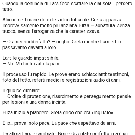
Quando la denuncia di Lars fece scattare la clausola… persero
tutto.
Alcune settimane dopo le vidi in tribunale. Greta appariva
improvvisamente molto più anziana. Eliza — abbattuta, senza
trucco, senza l’arroganza che la caratterizzava.
— Ora sei soddisfatta? — ringhiò Greta mentre Lars ed io
passavamo davanti a loro.
Lars le guardò impassibile.
— No. Ma ho trovato la pace.
Il processo fu rapido. Le prove erano schiaccianti: testimoni,
foto del fatto, referti medici e registrazioni audio di anni.
Il giudice dichiarò:
— Ordine di protezione, risarcimento e perseguimento penale
per lesioni a una donna incinta.
Eliza iniziò a piangere. Greta gridò che era «ingiusto».
E io… provai solo pace. La pace che aspettavo da anni.
Da allora Lars è cambiato. Non è diventato perfetto, ma è un