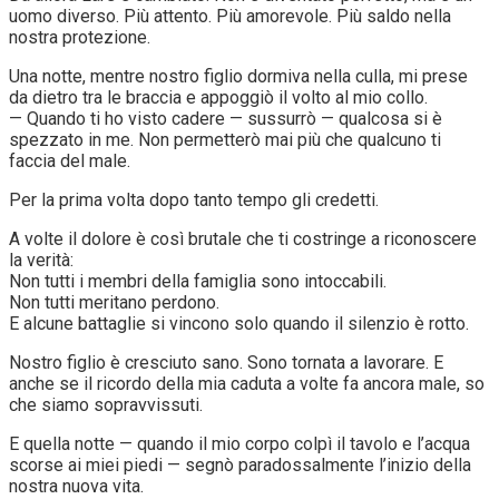
uomo diverso. Più attento. Più amorevole. Più saldo nella
nostra protezione.
Una notte, mentre nostro figlio dormiva nella culla, mi prese
da dietro tra le braccia e appoggiò il volto al mio collo.
— Quando ti ho visto cadere — sussurrò — qualcosa si è
spezzato in me. Non permetterò mai più che qualcuno ti
faccia del male.
Per la prima volta dopo tanto tempo gli credetti.
A volte il dolore è così brutale che ti costringe a riconoscere
la verità:
Non tutti i membri della famiglia sono intoccabili.
Non tutti meritano perdono.
E alcune battaglie si vincono solo quando il silenzio è rotto.
Nostro figlio è cresciuto sano. Sono tornata a lavorare. E
anche se il ricordo della mia caduta a volte fa ancora male, so
che siamo sopravvissuti.
E quella notte — quando il mio corpo colpì il tavolo e l’acqua
scorse ai miei piedi — segnò paradossalmente l’inizio della
nostra nuova vita.