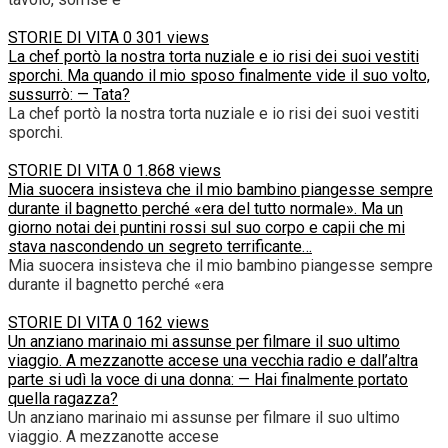
STORIE DI VITA
0
301 views
La chef portò la nostra torta nuziale e io risi dei suoi vestiti
sporchi. Ma quando il mio sposo finalmente vide il suo volto,
sussurrò: — Tata?
La chef portò la nostra torta nuziale e io risi dei suoi vestiti
sporchi.
STORIE DI VITA
0
1.868 views
Mia suocera insisteva che il mio bambino piangesse sempre
durante il bagnetto perché «era del tutto normale». Ma un
giorno notai dei puntini rossi sul suo corpo e capii che mi
stava nascondendo un segreto terrificante…
Mia suocera insisteva che il mio bambino piangesse sempre
durante il bagnetto perché «era
STORIE DI VITA
0
162 views
Un anziano marinaio mi assunse per filmare il suo ultimo
viaggio. A mezzanotte accese una vecchia radio e dall’altra
parte si udì la voce di una donna: — Hai finalmente portato
quella ragazza?
Un anziano marinaio mi assunse per filmare il suo ultimo
viaggio. A mezzanotte accese