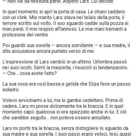
— Non vai da nessuna parte. Aspetti Lars. Lui decide.
In quel momento si aprì la porta di casa. Le chiavi caddero
con un clink. Mio marito Lars stava nel telaio della porta, il
terrore scritto sul volto. Il suo sguardo cadde sulla pozza ai
miei piedi. Il mio respiro affannoso. Le mie mani tremanti a
protezione del ventre.
Poi guardò sua sorella — ancora sorridente — e sua madre, il
dito accusatore ancora puntato verso di me.
L’espressione di Lars cambiò in un attimo. Un’ombra passò
nei suoi occhi. Serrò la mascella; i muscoli si tendenzarono.
— Che… cosa avete fatto?
La sua voce era così bassa e gelida che Eliza fece un passo
indietro.
Volevo avvicinarmi a lui, ma le gambe cedettero. Prima di
cadere, Lars mi prese dolcemente tra le braccia. E in quel
momento capii: qualcosa si era spezzato anche in lui. E ciò
che sarebbe seguito… non poteva essere annullato.
Lars mi portò tra le braccia, senza distogliere lo sguardo da
sua madre e sua sorella. I suoi passi erano veloci, tesi, quasi