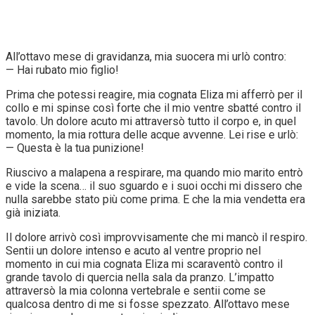
All’ottavo mese di gravidanza, mia suocera mi urlò contro:
— Hai rubato mio figlio!
Prima che potessi reagire, mia cognata Eliza mi afferrò per il
collo e mi spinse così forte che il mio ventre sbatté contro il
tavolo. Un dolore acuto mi attraversò tutto il corpo e, in quel
momento, la mia rottura delle acque avvenne. Lei rise e urlò:
— Questa è la tua punizione!
Riuscivo a malapena a respirare, ma quando mio marito entrò
e vide la scena… il suo sguardo e i suoi occhi mi dissero che
nulla sarebbe stato più come prima. E che la mia vendetta era
già iniziata.
Il dolore arrivò così improvvisamente che mi mancò il respiro.
Sentii un dolore intenso e acuto al ventre proprio nel
momento in cui mia cognata Eliza mi scaraventò contro il
grande tavolo di quercia nella sala da pranzo. L’impatto
attraversò la mia colonna vertebrale e sentii come se
qualcosa dentro di me si fosse spezzato. All’ottavo mese