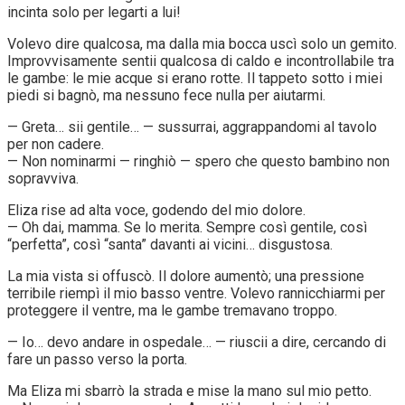
incinta solo per legarti a lui!
Volevo dire qualcosa, ma dalla mia bocca uscì solo un gemito.
Improvvisamente sentii qualcosa di caldo e incontrollabile tra
le gambe: le mie acque si erano rotte. Il tappeto sotto i miei
piedi si bagnò, ma nessuno fece nulla per aiutarmi.
— Greta… sii gentile… — sussurrai, aggrappandomi al tavolo
per non cadere.
— Non nominarmi — ringhiò — spero che questo bambino non
sopravviva.
Eliza rise ad alta voce, godendo del mio dolore.
— Oh dai, mamma. Se lo merita. Sempre così gentile, così
“perfetta”, così “santa” davanti ai vicini… disgustosa.
La mia vista si offuscò. Il dolore aumentò; una pressione
terribile riempì il mio basso ventre. Volevo rannicchiarmi per
proteggere il ventre, ma le gambe tremavano troppo.
— Io… devo andare in ospedale… — riuscii a dire, cercando di
fare un passo verso la porta.
Ma Eliza mi sbarrò la strada e mise la mano sul mio petto.