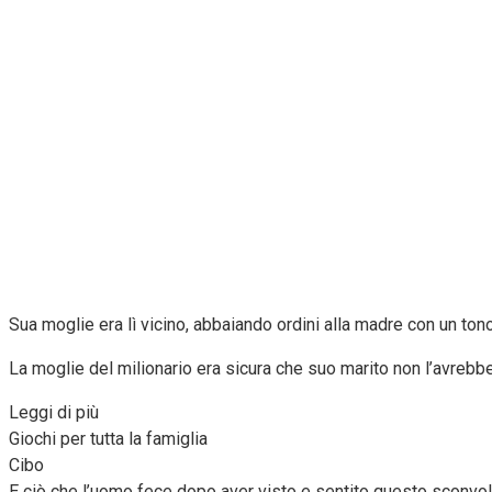
Sua moglie era lì vicino, abbaiando ordini alla madre con un tono
La moglie del milionario era sicura che suo marito non l’avrebbe
Leggi di più
Giochi per tutta la famiglia
Cibo
E ciò che l’uomo fece dopo aver visto e sentito questo sconvols