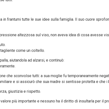
n frantumi tutte le sue idee sulla famiglia. Il suo cuore sprofon
ressione altezzosa sul viso, non aveva idea di cosa avesse vist
uto.
tagliente come un coltello.
lla, aiutandola ad alzarsi, e continuò:
eramente.
ione che sconvolse tutti: a sua moglie fu temporaneamente negat
liare e si assicurò che sua madre si sentisse protetta e che i 
rza, giustizia e rispetto.
l valore più importante e nessuno ha il diritto di insultarla per il p