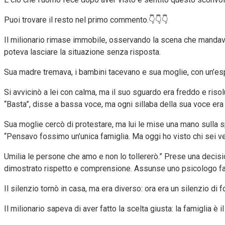
Puoi trovare il resto nel primo commento.👇👇👇
Il milionario rimase immobile, osservando la scena che mandava i
poteva lasciare la situazione senza risposta.
Sua madre tremava, i bambini tacevano e sua moglie, con un’esp
Si avvicinò a lei con calma, ma il suo sguardo era freddo e risol
“Basta”, disse a bassa voce, ma ogni sillaba della sua voce era 
Sua moglie cercò di protestare, ma lui le mise una mano sulla spa
“Pensavo fossimo un’unica famiglia. Ma oggi ho visto chi sei v
Umilia le persone che amo e non lo tollererò.” Prese una decis
dimostrato rispetto e comprensione. Assunse uno psicologo fami
Il silenzio tornò in casa, ma era diverso: ora era un silenzio di fo
Il milionario sapeva di aver fatto la scelta giusta: la famiglia è i