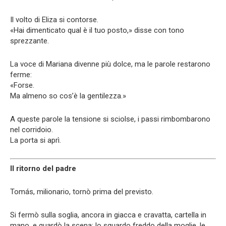
Il volto di Eliza si contorse.
«Hai dimenticato qual è il tuo posto,» disse con tono
sprezzante.
La voce di Mariana divenne più dolce, ma le parole restarono
ferme:
«Forse.
Ma almeno so cos’è la gentilezza.»
A queste parole la tensione si sciolse, i passi rimbombarono
nel corridoio.
La porta si aprì.
Il ritorno del padre
Tomás, milionario, tornò prima del previsto.
Si fermò sulla soglia, ancora in giacca e cravatta, cartella in
mano, e guardò la scena: lo sguardo freddo della moglie, le