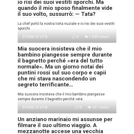
io risi dei suoi vestiti sporchi. Ma
quando il mio sposo finalmente vide
il suo volto, sussurrò: — Tata?
La chef portò la nostra torta nuziale e io risi dei suoi vestiti
sporchi.
STORIE DI VITA
0
1.830 views
Mia suocera insisteva che il mio
bambino piangesse sempre durante
il bagnetto perché «era del tutto
normale». Ma un giorno notai dei
puntini rossi sul suo corpo e capii
che mi stava nascondendo un
segreto terrificante…
Mia suocera insisteva che il mio bambino piangesse
sempre durante il bagnetto perché «era
STORIE DI VITA
0
161 views
Un anziano marinaio mi assunse per
filmare il suo ultimo viaggio. A
mezzanotte accese una vecchia