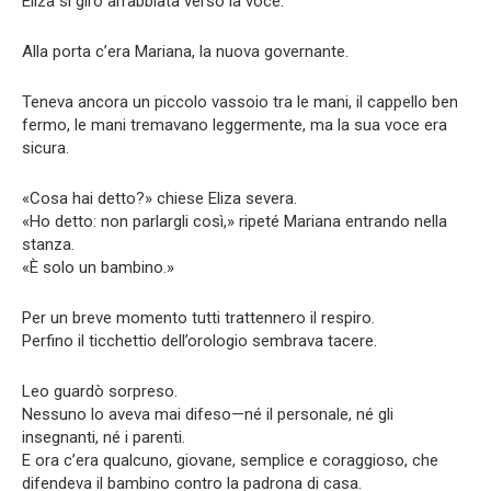
Eliza si girò arrabbiata verso la voce.
Alla porta c’era Mariana, la nuova governante.
Teneva ancora un piccolo vassoio tra le mani, il cappello ben
fermo, le mani tremavano leggermente, ma la sua voce era
sicura.
«Cosa hai detto?» chiese Eliza severa.
«Ho detto: non parlargli così,» ripeté Mariana entrando nella
stanza.
«È solo un bambino.»
Per un breve momento tutti trattennero il respiro.
Perfino il ticchettio dell’orologio sembrava tacere.
Leo guardò sorpreso.
Nessuno lo aveva mai difeso—né il personale, né gli
insegnanti, né i parenti.
E ora c’era qualcuno, giovane, semplice e coraggioso, che
difendeva il bambino contro la padrona di casa.