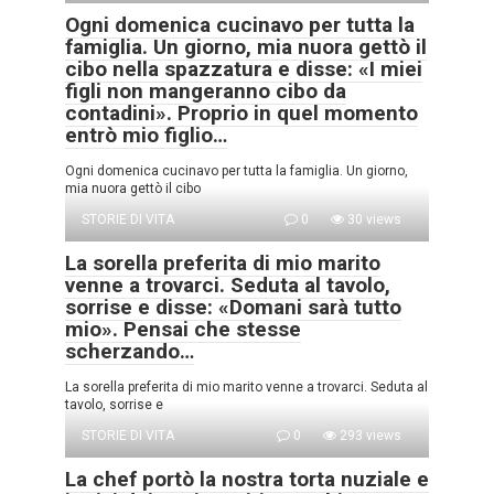
Ogni domenica cucinavo per tutta la
famiglia. Un giorno, mia nuora gettò il
cibo nella spazzatura e disse: «I miei
figli non mangeranno cibo da
contadini». Proprio in quel momento
entrò mio figlio…
Ogni domenica cucinavo per tutta la famiglia. Un giorno,
mia nuora gettò il cibo
STORIE DI VITA
0
30 views
La sorella preferita di mio marito
venne a trovarci. Seduta al tavolo,
sorrise e disse: «Domani sarà tutto
mio». Pensai che stesse
scherzando…
La sorella preferita di mio marito venne a trovarci. Seduta al
tavolo, sorrise e
STORIE DI VITA
0
293 views
La chef portò la nostra torta nuziale e