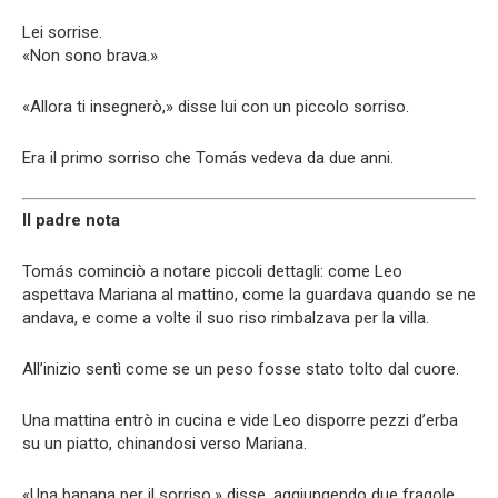
Lei sorrise.
«Non sono brava.»
«Allora ti insegnerò,» disse lui con un piccolo sorriso.
Era il primo sorriso che Tomás vedeva da due anni.
Il padre nota
Tomás cominciò a notare piccoli dettagli: come Leo
aspettava Mariana al mattino, come la guardava quando se ne
andava, e come a volte il suo riso rimbalzava per la villa.
All’inizio sentì come se un peso fosse stato tolto dal cuore.
Una mattina entrò in cucina e vide Leo disporre pezzi d’erba
su un piatto, chinandosi verso Mariana.
«Una banana per il sorriso,» disse, aggiungendo due fragole