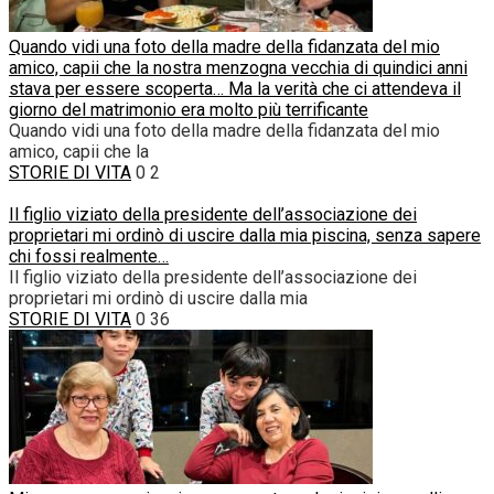
Quando vidi una foto della madre della fidanzata del mio
amico, capii che la nostra menzogna vecchia di quindici anni
stava per essere scoperta… Ma la verità che ci attendeva il
giorno del matrimonio era molto più terrificante
Quando vidi una foto della madre della fidanzata del mio
amico, capii che la
STORIE DI VITA
0
2
Il figlio viziato della presidente dell’associazione dei
proprietari mi ordinò di uscire dalla mia piscina, senza sapere
chi fossi realmente…
Il figlio viziato della presidente dell’associazione dei
proprietari mi ordinò di uscire dalla mia
STORIE DI VITA
0
36