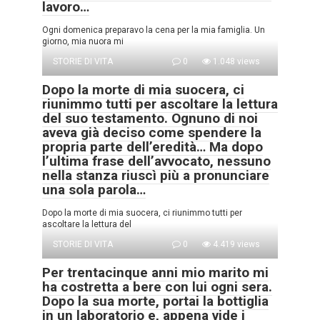
lavoro…
Ogni domenica preparavo la cena per la mia famiglia. Un
giorno, mia nuora mi
STORIE DI VITA
0
1.048 views
Dopo la morte di mia suocera, ci
riunimmo tutti per ascoltare la lettura
del suo testamento. Ognuno di noi
aveva già deciso come spendere la
propria parte dell’eredità… Ma dopo
l’ultima frase dell’avvocato, nessuno
nella stanza riuscì più a pronunciare
una sola parola…
Dopo la morte di mia suocera, ci riunimmo tutti per
ascoltare la lettura del
STORIE DI VITA
0
4.419 views
Per trentacinque anni mio marito mi
ha costretta a bere con lui ogni sera.
Dopo la sua morte, portai la bottiglia
in un laboratorio e, appena vide i