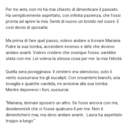
Per tre anni, non mi ha mai chiesto di dimenticare il passato.
Ha semplicemente aspettato, con infinita pazienza, che fossi
pronta ad aprire la mia. Sentii di nuovo un brivido nel cuore. E
così decisi di sposarla.
Ma prima di fare quel passo, volevo andare a trovare Mariana.
Pulire la sua tomba, accendere incenso e dirle che dovevo
andare avanti. Volevo credere che ovunque fosse, sarebbe
stata con me. Lei voleva la stessa cosa per me: la mia felicità.
Quella sera piovigginava. Il cimitero era silenzioso, solo il
vento sussurrava tra gli eucalipti. Con crisantemi bianchi, una
tovaglia e qualche candela, mi avvicinai alla sua tomba.
Mentre deponevo i fiori, sussurrai:
“Mariana, domani sposerò un altro. Se fossi ancora con me,
desidereresti che ci fosse qualcuno lì per me. Non ti
dimenticherò mai, ma devo andare avanti… Laura ha aspettato
troppo a lungo.”