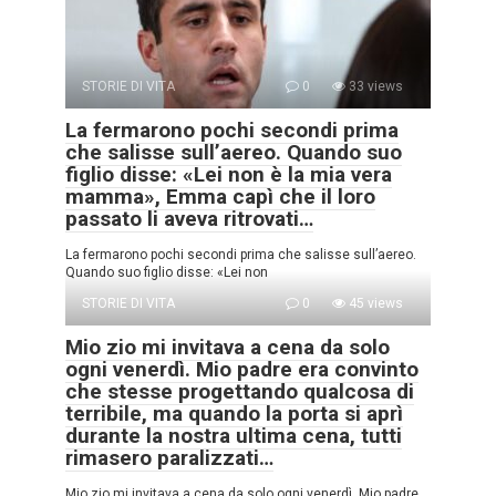
STORIE DI VITA
0
33 views
La fermarono pochi secondi prima
che salisse sull’aereo. Quando suo
figlio disse: «Lei non è la mia vera
mamma», Emma capì che il loro
passato li aveva ritrovati…
La fermarono pochi secondi prima che salisse sull’aereo.
Quando suo figlio disse: «Lei non
STORIE DI VITA
0
45 views
Mio zio mi invitava a cena da solo
ogni venerdì. Mio padre era convinto
che stesse progettando qualcosa di
terribile, ma quando la porta si aprì
durante la nostra ultima cena, tutti
rimasero paralizzati…
Mio zio mi invitava a cena da solo ogni venerdì. Mio padre