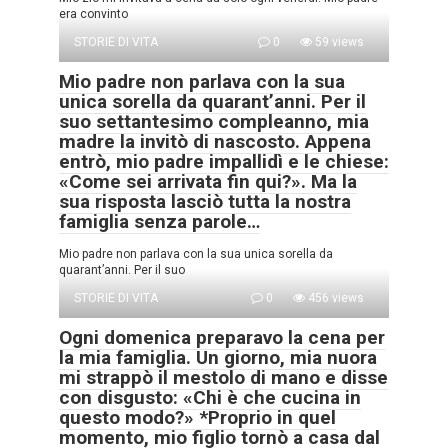
era convinto
STORIE DI VITA
0
59 views
Mio padre non parlava con la sua
unica sorella da quarant’anni. Per il
suo settantesimo compleanno, mia
madre la invitò di nascosto. Appena
entrò, mio padre impallidì e le chiese:
«Come sei arrivata fin qui?». Ma la
sua risposta lasciò tutta la nostra
famiglia senza parole…
Mio padre non parlava con la sua unica sorella da
quarant’anni. Per il suo
STORIE DI VITA
0
456 views
Ogni domenica preparavo la cena per
la mia famiglia. Un giorno, mia nuora
mi strappò il mestolo di mano e disse
con disgusto: «Chi è che cucina in
questo modo?» *Proprio in quel
momento, mio figlio tornò a casa dal