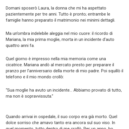
Domani sposerò Laura, la donna che mi ha aspettato
pazientemente per tre anni. Tutto è pronto; entrambe le
famiglie hanno preparato il matrimonio nei minimi dettagli.
Ma un’ombra indelebile aleggia nel mio cuore: il ricordo di
Mariana, la mia prima moglie, morta in un incidente d’auto
quattro anni fa.
Quel giorno è impresso nella mia memoria come una
cicatrice. Mariana andò al mercato presto per preparare il
pranzo per l’anniversario della morte di mio padre. Poi squillò il
telefono e il mio mondo crollò:
“Sua moglie ha avuto un incidente… Abbiamo provato di tutto,
ma non è sopravvissuta.”
Quando arrivai in ospedale, il suo corpo era già morto. Quel
dolce sorriso che amavo tanto era ancora sul suo viso. In
quel momento, tutto dentro di me crollò. Per un anno, ho