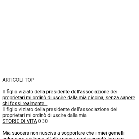
ARTICOLI TOP
Il figlio viziato della presidente dell’associazione dei
proprietari mi ordinò di uscire dalla mia piscina, senza sapere
chi fossi realmente…
Il figlio viziato della presidente dell’associazione dei
proprietari mi ordinò di uscire dalla mia
STORIE DI VITA
0
30
Mia suocera non riusciva a sopportare che i miei gemelli
volessero più bene all’altra nonna, così raccontò loro una