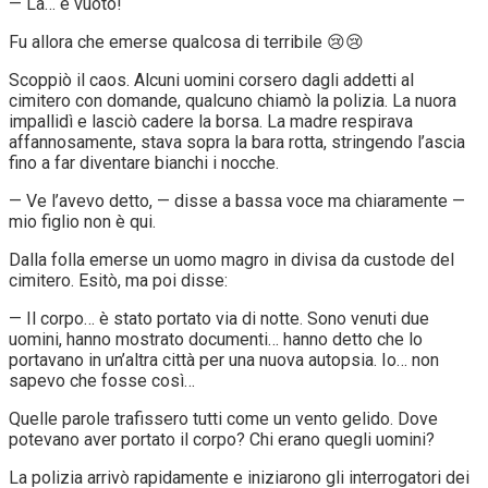
— Là… è vuoto!
Fu allora che emerse qualcosa di terribile 😢😢
Scoppiò il caos. Alcuni uomini corsero dagli addetti al
cimitero con domande, qualcuno chiamò la polizia. La nuora
impallidì e lasciò cadere la borsa. La madre respirava
affannosamente, stava sopra la bara rotta, stringendo l’ascia
fino a far diventare bianchi i nocche.
— Ve l’avevo detto, — disse a bassa voce ma chiaramente —
mio figlio non è qui.
Dalla folla emerse un uomo magro in divisa da custode del
cimitero. Esitò, ma poi disse:
— Il corpo… è stato portato via di notte. Sono venuti due
uomini, hanno mostrato documenti… hanno detto che lo
portavano in un’altra città per una nuova autopsia. Io… non
sapevo che fosse così…
Quelle parole trafissero tutti come un vento gelido. Dove
potevano aver portato il corpo? Chi erano quegli uomini?
La polizia arrivò rapidamente e iniziarono gli interrogatori dei