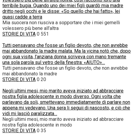
terribile bugia. Quando uno dei miei figli guardò mia madre
dritto negli occhi e le disse: «So quello che hai fatto», lei
quasi cadde a terra
Mia suocera non riusciva a sopportare che i miei gemelli
volessero più bene all’altra
STORIE DI VITA
0
551
Tutti pensavano che fosse un figlio devoto, che non avrebbe
mai abbandonato la madre malata. Ma la vicina notò che, dopo
ogni sua visita, l’anziana donna scriveva con mano tremante
una sola parola sul vetro della finestra: «AIUTO»…
Tutti pensavano che fosse un figlio devoto, che non avrebbe
mai abbandonato la madre
STORIE DI VITA
0
20
Negli ultimi mesi, mio marito aveva iniziato ad abbracciare
nostra figlia adolescente in modo diverso. Ogni volta che
parlavano da soli, smettevano immediatamente di parlare non
appena mi vedevano. Una sera li seguii di nascosto, e ciò che
vidi mi lasciò paralizzata…
Negli ultimi mesi, mio marito aveva iniziato ad abbracciare
nostra figlia adolescente in modo
STORIE DI VITA
0
35