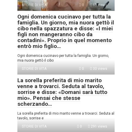
STORIE DI VITA
0
65 views
Ogni domenica cucinavo per tutta la
famiglia. Un giorno, mia nuora gettò il
cibo nella spazzatura e disse: «I miei
figli non mangeranno cibo da
contadini». Proprio in quel momento
entrò mio figlio…
Ogni domenica cucinavo per tutta la famiglia. Un giorno,
mia nuora gettò il cibo
STORIE DI VITA
0
30 views
La sorella preferita di mio marito
venne a trovarci. Seduta al tavolo,
sorrise e disse: «Domani sarà tutto
mio». Pensai che stesse
scherzando…
La sorella preferita di mio marito venne a trovarci. Seduta al
tavolo, sorrise e
STORIE DI VITA
0
291 views