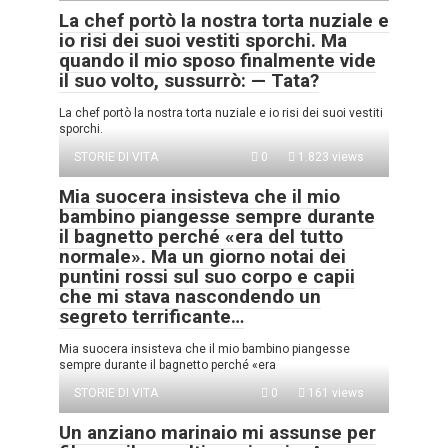
La chef portò la nostra torta nuziale e
io risi dei suoi vestiti sporchi. Ma
quando il mio sposo finalmente vide
il suo volto, sussurrò: — Tata?
La chef portò la nostra torta nuziale e io risi dei suoi vestiti
sporchi.
STORIE DI VITA
0
1.823 views
Mia suocera insisteva che il mio
bambino piangesse sempre durante
il bagnetto perché «era del tutto
normale». Ma un giorno notai dei
puntini rossi sul suo corpo e capii
che mi stava nascondendo un
segreto terrificante…
Mia suocera insisteva che il mio bambino piangesse
sempre durante il bagnetto perché «era
STORIE DI VITA
0
161 views
Un anziano marinaio mi assunse per