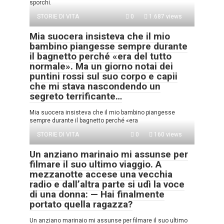
sporchi.
STORIE DI VITA
0
1.687 views
Mia suocera insisteva che il mio
bambino piangesse sempre durante
il bagnetto perché «era del tutto
normale». Ma un giorno notai dei
puntini rossi sul suo corpo e capii
che mi stava nascondendo un
segreto terrificante…
Mia suocera insisteva che il mio bambino piangesse
sempre durante il bagnetto perché «era
STORIE DI VITA
0
160 views
Un anziano marinaio mi assunse per
filmare il suo ultimo viaggio. A
mezzanotte accese una vecchia
radio e dall’altra parte si udì la voce
di una donna: — Hai finalmente
portato quella ragazza?
Un anziano marinaio mi assunse per filmare il suo ultimo