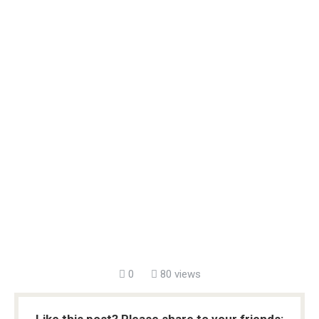
0
80 views
Like this post? Please share to your friends: