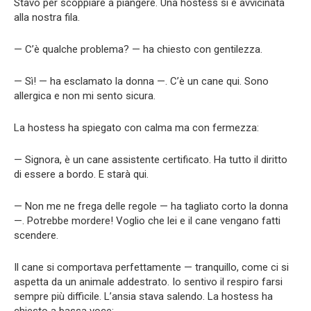
Stavo per scoppiare a piangere. Una hostess si è avvicinata
alla nostra fila.
— C’è qualche problema? — ha chiesto con gentilezza.
— Sì! — ha esclamato la donna —. C’è un cane qui. Sono
allergica e non mi sento sicura.
La hostess ha spiegato con calma ma con fermezza:
— Signora, è un cane assistente certificato. Ha tutto il diritto
di essere a bordo. E starà qui.
— Non me ne frega delle regole — ha tagliato corto la donna
—. Potrebbe mordere! Voglio che lei e il cane vengano fatti
scendere.
Il cane si comportava perfettamente — tranquillo, come ci si
aspetta da un animale addestrato. Io sentivo il respiro farsi
sempre più difficile. L’ansia stava salendo. La hostess ha
chiesto a bassa voce: