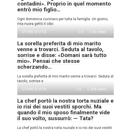
contadini». Proprio in quel momento
entrò mio figlio…
Ogni domenica cucinavo per tutta la famiglia. Un giorno,
mia nuora gettò il cibo
STORIE DI VITA
0
26 views
La sorella preferita di mio marito
venne a trovarci. Seduta al tavolo,
sorrise e disse: «Domani sarà tutto
mio». Pensai che stesse
scherzando…
La sorella preferita di mio marito venne a trovarci. Seduta al
tavolo, sorrise e
STORIE DI VITA
0
284 views
La chef portò la nostra torta nuziale e
io risi dei suoi vestiti sporchi. Ma
quando il mio sposo finalmente vide
il suo volto, sussurrò: — Tata?
La chef portò la nostra torta nuziale e io risi dei suoi vestiti