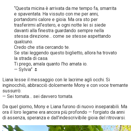
“Questa micina è arrivata da me tempo fa, smarrita
e spaventata. Ha vissuto con me per anni,
portandomi calore e gioia. Ma ora sto per
trasferirmi all’estero, e ogni notte lei si siede
davanti alla finestra guardando sempre nella
stessa direzione… come se stesse aspettando
qualcuno.
Credo che stia cercando te.
Se stai leggendo questo biglietto, allora ha trovato
la strada di casa.
Ti prego, amala quanto l’ho amata io.
— Sylvia” 🌷
Liana lesse il messaggio con le lacrime agli occhi. Si
inginocchiò, abbracciò dolcemente Mony e con voce tremante
sussurrò:
— Sei tornata… sei davvero tornata.
Da quel giorno, Mony e Liana furono di nuovo inseparabili. Ma
ora il loro legame era ancora più profondo — forgiato da anni
di assenza, speranza e dall’indescrivibile gioia del ritrovarsi.