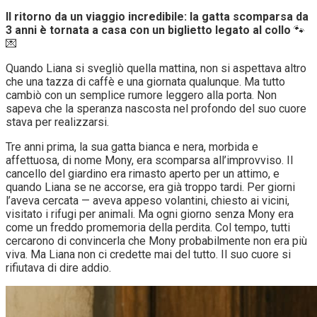
Il ritorno da un viaggio incredibile: la gatta scomparsa da
3 anni è tornata a casa con un biglietto legato al collo
🐾
💌
Quando Liana si svegliò quella mattina, non si aspettava altro
che una tazza di caffè e una giornata qualunque. Ma tutto
cambiò con un semplice rumore leggero alla porta. Non
sapeva che la speranza nascosta nel profondo del suo cuore
stava per realizzarsi.
Tre anni prima, la sua gatta bianca e nera, morbida e
affettuosa, di nome Mony, era scomparsa all’improvviso. Il
cancello del giardino era rimasto aperto per un attimo, e
quando Liana se ne accorse, era già troppo tardi. Per giorni
l’aveva cercata — aveva appeso volantini, chiesto ai vicini,
visitato i rifugi per animali. Ma ogni giorno senza Mony era
come un freddo promemoria della perdita. Col tempo, tutti
cercarono di convincerla che Mony probabilmente non era più
viva. Ma Liana non ci credette mai del tutto. Il suo cuore si
rifiutava di dire addio.