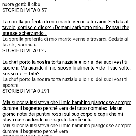
nuora gettò il cibo
STORIE DI VITA
0
57
La sorella preferita di mio marito venne a trovarci. Seduta al
tavolo, sorrise e disse: «Domani sarà tutto mio». Pensai che
stesse scherzando…
La sorella preferita di mio marito venne a trovarci. Seduta al
tavolo, sorrise e
STORIE DI VITA
0
27
La chef portò la nostra torta nuziale e io risi dei suoi vestiti
sporchi. Ma quando il mio sposo finalmente vide il suo volto,
sussurrò: — Tata?
La chef portò la nostra torta nuziale e io risi dei suoi vestiti
sporchi.
STORIE DI VITA
0
291
Mia suocera insisteva che il mio bambino piangesse sempre
durante il bagnetto perché «era del tutto normale». Ma un
giorno notai dei puntini rossi sul suo corpo e capii che mi
stava nascondendo un segreto terrificante…
Mia suocera insisteva che il mio bambino piangesse sempre
durante il bagnetto perché «era