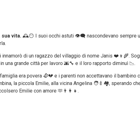
 sua vita.
🕰️😶 I suoi occhi astuti 👁️‍🗨️ nascondevano sempre u
la.
 innamorò di un ragazzo del villaggio di nome Janis ❤️👦🌾. Sogn
n una grande città per lavoro 🌆🔧 e il loro rapporto diminuì 📉.
sua famiglia era povera 🥀💔 e i parenti non accettavano il bambin
na, la piccola Emilie, alla vicina Angelina 🧑‍🍼🏘️, sperando che
ccolsero Emilie con amore 🫶👨‍👩‍👧.