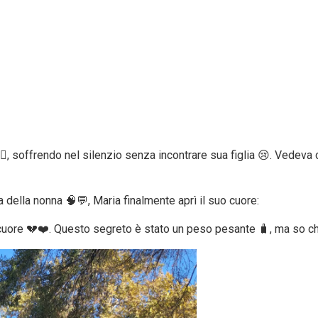
‍♀️, soffrendo nel silenzio senza incontrare sua figlia 😢. Vedeva
 della nonna 🧠💬, Maria finalmente aprì il suo cuore:
 cuore 💔❤️. Questo segreto è stato un peso pesante 🧳, ma so ch