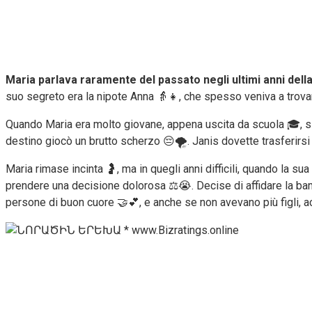
Maria parlava raramente del passato negli ultimi anni della
suo segreto era la nipote Anna 👵👧, che spesso veniva a trovar
Quando Maria era molto giovane, appena uscita da scuola 🎓, si
destino giocò un brutto scherzo 😔🌪️. Janis dovette trasferirsi i
Maria rimase incinta 🤰, ma in quegli anni difficili, quando la 
prendere una decisione dolorosa ⚖️😭. Decise di affidare la bambi
persone di buon cuore 🤝💕, e anche se non avevano più figli, a