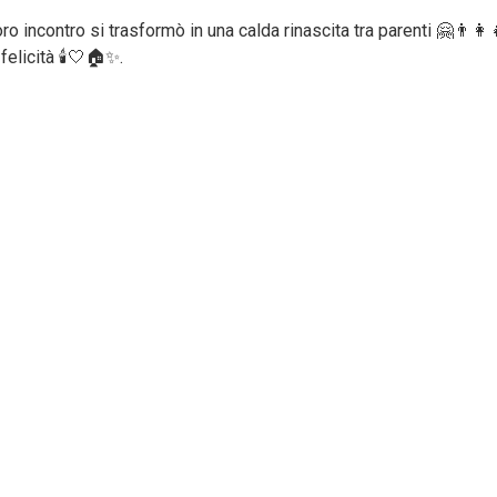
oro incontro si trasformò in una calda rinascita tra parenti 🤗👨‍👩
elicità 🕯️🤍🏠✨.