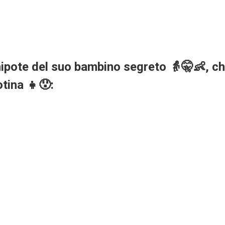
ipote del suo bambino segreto 👵🤫👶, che
tina 👧😯: