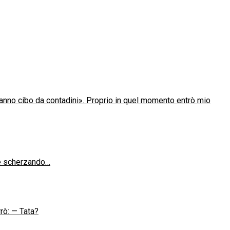
eranno cibo da contadini». Proprio in quel momento entrò mio
sse scherzando…
rrò: — Tata?