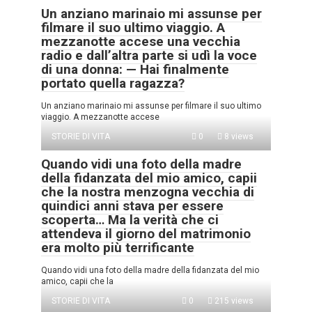
Un anziano marinaio mi assunse per
filmare il suo ultimo viaggio. A
mezzanotte accese una vecchia
radio e dall’altra parte si udì la voce
di una donna: — Hai finalmente
portato quella ragazza?
Un anziano marinaio mi assunse per filmare il suo ultimo
viaggio. A mezzanotte accese
STORIE DI VITA
0
8 views
Quando vidi una foto della madre
della fidanzata del mio amico, capii
che la nostra menzogna vecchia di
quindici anni stava per essere
scoperta… Ma la verità che ci
attendeva il giorno del matrimonio
era molto più terrificante
Quando vidi una foto della madre della fidanzata del mio
amico, capii che la
STORIE DI VITA
0
215 views