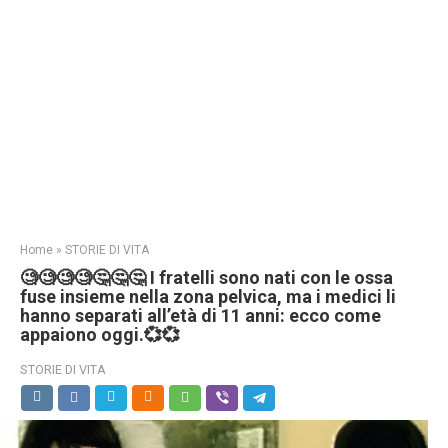
Home
»
STORIE DI VITA
🧐🧐🧐🧐🤔🤔🤔 I fratelli sono nati con le ossa
fuse insieme nella zona pelvica, ma i medici li
hanno separati all’età di 11 anni: ecco come
appaiono oggi.💞💞
STORIE DI VITA