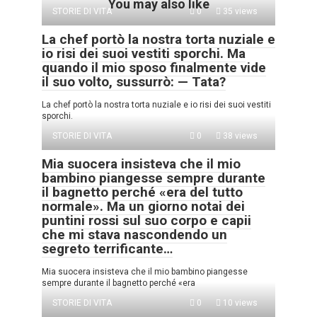
You may also like
STORIE DI VITA
0
35 views
La chef portò la nostra torta nuziale e
io risi dei suoi vestiti sporchi. Ma
quando il mio sposo finalmente vide
il suo volto, sussurrò: — Tata?
La chef portò la nostra torta nuziale e io risi dei suoi vestiti
sporchi.
STORIE DI VITA
0
38 views
Mia suocera insisteva che il mio
bambino piangesse sempre durante
il bagnetto perché «era del tutto
normale». Ma un giorno notai dei
puntini rossi sul suo corpo e capii
che mi stava nascondendo un
segreto terrificante…
Mia suocera insisteva che il mio bambino piangesse
sempre durante il bagnetto perché «era
STORIE DI VITA
0
10 views