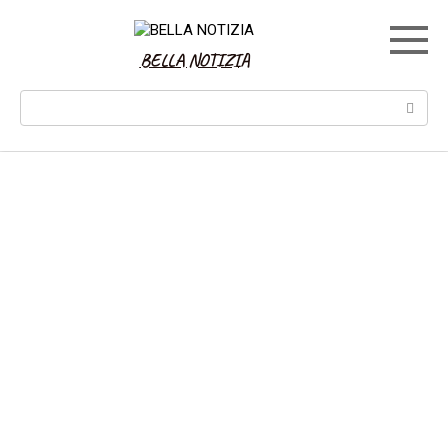
Skip
to
content
BELLA NOTIZIA
Search: