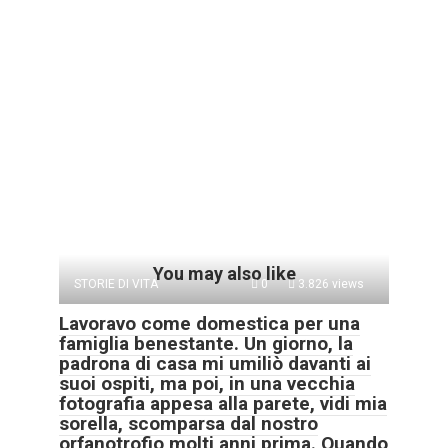
You may also like
STORIE DI VITA
0
3.826 views
Lavoravo come domestica per una
famiglia benestante. Un giorno, la
padrona di casa mi umiliò davanti ai
suoi ospiti, ma poi, in una vecchia
fotografia appesa alla parete, vidi mia
sorella, scomparsa dal nostro
orfanotrofio molti anni prima. Quando