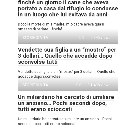
finché un giorno il cane che aveva
portato a casa dal rifugio lo condusse
in un luogo che lui evitava da anni
Dopo la morte di mia madre, mio padre aveva quasi
smesso di parlare… finché
STORIE DI VITA
0
745 views
Vendette sua figlia a un “mostro” per
3 dollari… Quello che accadde dopo
sconvolse tutti
Vendette sua figlia a un “mostro” per 3 dollari… Quello che
accadde dopo sconvolse
STORIE DI VITA
0
1.408 views
Un miliardario ha cercato di umiliare
un anziano… Pochi secondi dopo,
tutti erano scioccati
Un miliardario ha cercato di umiliare un anziano… Pochi
secondi dopo, tutti erano scioccati