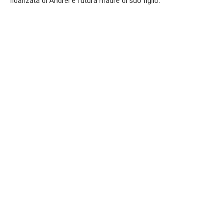
fidanzata di Andrei e futura madre di suo figlio.