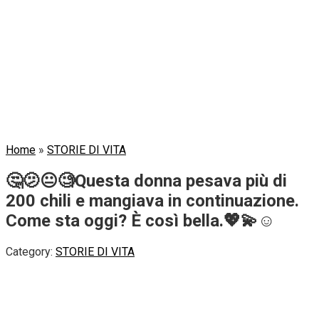
Home
»
STORIE DI VITA
🤔🫤😐🧐Questa donna pesava più di
200 chili e mangiava in continuazione.
Come sta oggi? È così bella.💖💫☺️
Category:
STORIE DI VITA