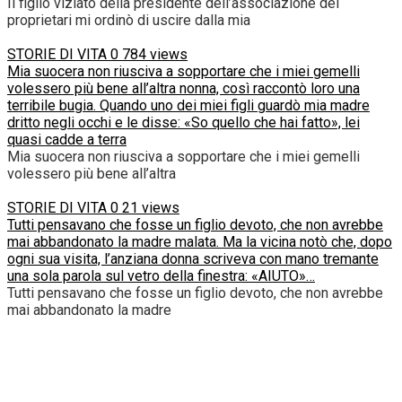
Il figlio viziato della presidente dell’associazione dei
proprietari mi ordinò di uscire dalla mia
STORIE DI VITA
0
784 views
Mia suocera non riusciva a sopportare che i miei gemelli
volessero più bene all’altra nonna, così raccontò loro una
terribile bugia. Quando uno dei miei figli guardò mia madre
dritto negli occhi e le disse: «So quello che hai fatto», lei
quasi cadde a terra
Mia suocera non riusciva a sopportare che i miei gemelli
volessero più bene all’altra
STORIE DI VITA
0
21 views
Tutti pensavano che fosse un figlio devoto, che non avrebbe
mai abbandonato la madre malata. Ma la vicina notò che, dopo
ogni sua visita, l’anziana donna scriveva con mano tremante
una sola parola sul vetro della finestra: «AIUTO»…
Tutti pensavano che fosse un figlio devoto, che non avrebbe
mai abbandonato la madre