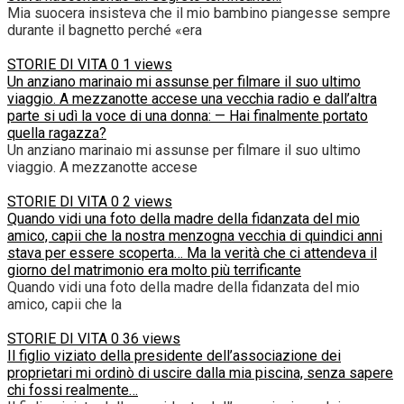
Mia suocera insisteva che il mio bambino piangesse sempre
durante il bagnetto perché «era
STORIE DI VITA
0
1 views
Un anziano marinaio mi assunse per filmare il suo ultimo
viaggio. A mezzanotte accese una vecchia radio e dall’altra
parte si udì la voce di una donna: — Hai finalmente portato
quella ragazza?
Un anziano marinaio mi assunse per filmare il suo ultimo
viaggio. A mezzanotte accese
STORIE DI VITA
0
2 views
Quando vidi una foto della madre della fidanzata del mio
amico, capii che la nostra menzogna vecchia di quindici anni
stava per essere scoperta… Ma la verità che ci attendeva il
giorno del matrimonio era molto più terrificante
Quando vidi una foto della madre della fidanzata del mio
amico, capii che la
STORIE DI VITA
0
36 views
Il figlio viziato della presidente dell’associazione dei
proprietari mi ordinò di uscire dalla mia piscina, senza sapere
chi fossi realmente…