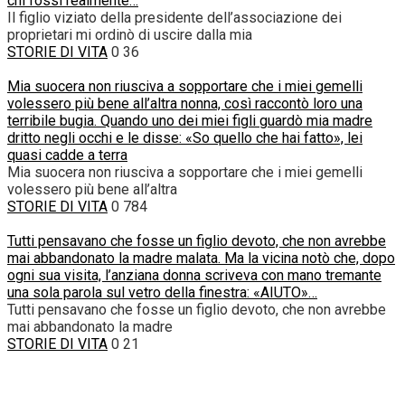
chi fossi realmente…
Il figlio viziato della presidente dell’associazione dei
proprietari mi ordinò di uscire dalla mia
STORIE DI VITA
0
36
Mia suocera non riusciva a sopportare che i miei gemelli
volessero più bene all’altra nonna, così raccontò loro una
terribile bugia. Quando uno dei miei figli guardò mia madre
dritto negli occhi e le disse: «So quello che hai fatto», lei
quasi cadde a terra
Mia suocera non riusciva a sopportare che i miei gemelli
volessero più bene all’altra
STORIE DI VITA
0
784
Tutti pensavano che fosse un figlio devoto, che non avrebbe
mai abbandonato la madre malata. Ma la vicina notò che, dopo
ogni sua visita, l’anziana donna scriveva con mano tremante
una sola parola sul vetro della finestra: «AIUTO»…
Tutti pensavano che fosse un figlio devoto, che non avrebbe
mai abbandonato la madre
STORIE DI VITA
0
21