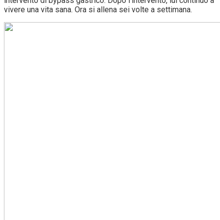
intervento di bypass gastrico. Dopo l’intervento, lui continuò a
vivere una vita sana. Ora si allena sei volte a settimana.