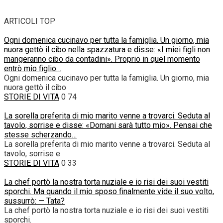
ARTICOLI TOP
Ogni domenica cucinavo per tutta la famiglia. Un giorno, mia
nuora gettò il cibo nella spazzatura e disse: «I miei figli non
mangeranno cibo da contadini». Proprio in quel momento
entrò mio figlio…
Ogni domenica cucinavo per tutta la famiglia. Un giorno, mia
nuora gettò il cibo
STORIE DI VITA
0
74
La sorella preferita di mio marito venne a trovarci. Seduta al
tavolo, sorrise e disse: «Domani sarà tutto mio». Pensai che
stesse scherzando…
La sorella preferita di mio marito venne a trovarci. Seduta al
tavolo, sorrise e
STORIE DI VITA
0
33
La chef portò la nostra torta nuziale e io risi dei suoi vestiti
sporchi. Ma quando il mio sposo finalmente vide il suo volto,
sussurrò: — Tata?
La chef portò la nostra torta nuziale e io risi dei suoi vestiti
sporchi.