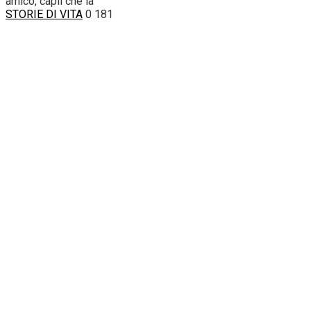
amico, capii che la
STORIE DI VITA
0
181