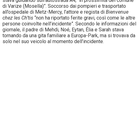
stava guidando sull’autostrada A4, “in prossimità del comune
di Varize (Mosella)”. Soccorso dai pompieri e trasportato
all’ospedale di Metz-Mercy, l’attore e regista di
Bienvenue
chez les Ch’tis
“non ha riportato ferite gravi, così come le altre
persone coinvolte nell’incidente”. Secondo le informazioni del
giornale, il padre di Mehdi, Noé, Eytan, Élia e Sarah stava
tornando da una gita familiare a Europa-Park, ma si trovava da
solo nel suo veicolo al momento dell’incidente.