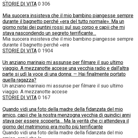
STORIE DI VITA
0
306
Mia suocera insisteva che il mio bambino piangesse sempre
durante il bagnetto perché «era del tutto normale». Ma un
giorno notai dei puntini rossi sul suo corpo e capii che mi
stava nascondendo un segreto terrificante…
Mia suocera insisteva che il mio bambino piangesse sempre
durante il bagnetto perché «era
STORIE DI VITA
0
1904
Un anziano marinaio mi assunse per filmare il suo ultimo
viaggio. A mezzanotte accese una vecchia radio e dall’altra
parte si udì la voce di una donna: — Hai finalmente portato
quella ragazza?
Un anziano marinaio mi assunse per filmare il suo ultimo
viaggio. A mezzanotte accese
STORIE DI VITA
0
167
Quando vidi una foto della madre della fidanzata del mio
amico, capii che la nostra menzogna vecchia di quindici anni
stava per essere scoperta… Ma la verità che ci attendeva il
giorno del matrimonio era molto più terrificante
Quando vidi una foto della madre della fidanzata del mio