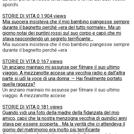
sporchi.
STORIE DI VITA
0
1.904 views
Mia suocera insisteva che il mio bambino piangesse sempre
durante il bagnetto perché «era del tutto normale». Ma un
giorno notai dei puntini rossi sul suo corpo e capii che mi
stava nascondendo un segreto terrificante…
Mia suocera insisteva che il mio bambino piangesse sempre
durante il bagnetto perché «era
STORIE DI VITA
0
167 views
Un anziano marinaio mi assunse per filmare il suo ultimo
viaggio. A mezzanotte accese una vecchia radio e dall’altra
parte si udì la voce di una donna: — Hai finalmente portato
quella ragazza?
Un anziano marinaio mi assunse per filmare il suo ultimo
viaggio. A mezzanotte accese
STORIE DI VITA
0
181 views
Quando vidi una foto della madre della fidanzata del mio
amico, capii che la nostra menzogna vecchia di quindici anni
stava per essere scoperta… Ma la verità che ci attendeva il
giorno del matrimonio era molto più terrificante