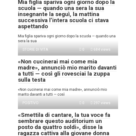
Mia figlia spariva ogni giorno dopo la
scuola — quando una sera la sua
insegnante la seguì, la mattina
successiva l’intera scuola ci stava
aspettando
Mia figlia spariva ogni giorno dopo la scuola — quando una
sera la sua
STORIE DI VITA
0
684 views
«Non cucinerai mai come mia
madre», annunciò mio marito davanti
a tutti — così gli rovesciai la zuppa
sulla testa
«Non cucinerai mai come mia madre», annunciò mio
marito davanti a tutti — così
POSITIVO
0
297 views
«Smettila di cantare, la tua voce fa
sembrare questo auditorium un
posto da quattro soldi», disse la
ragazza cattiva alla giovane donna