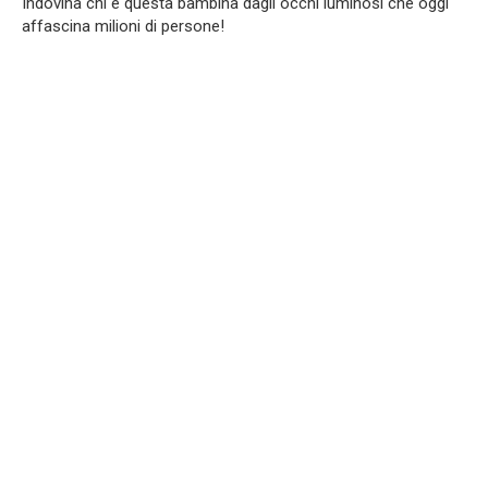
Indovina chi è questa bambina dagli occhi luminosi che oggi
affascina milioni di persone!