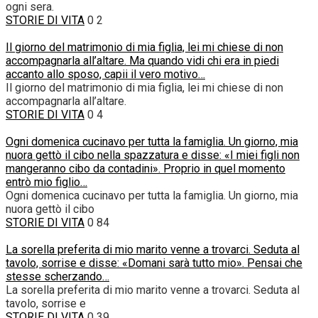
ogni sera.
STORIE DI VITA
0
2
Il giorno del matrimonio di mia figlia, lei mi chiese di non
accompagnarla all’altare. Ma quando vidi chi era in piedi
accanto allo sposo, capii il vero motivo…
Il giorno del matrimonio di mia figlia, lei mi chiese di non
accompagnarla all’altare.
STORIE DI VITA
0
4
Ogni domenica cucinavo per tutta la famiglia. Un giorno, mia
nuora gettò il cibo nella spazzatura e disse: «I miei figli non
mangeranno cibo da contadini». Proprio in quel momento
entrò mio figlio…
Ogni domenica cucinavo per tutta la famiglia. Un giorno, mia
nuora gettò il cibo
STORIE DI VITA
0
84
La sorella preferita di mio marito venne a trovarci. Seduta al
tavolo, sorrise e disse: «Domani sarà tutto mio». Pensai che
stesse scherzando…
La sorella preferita di mio marito venne a trovarci. Seduta al
tavolo, sorrise e
STORIE DI VITA
0
39