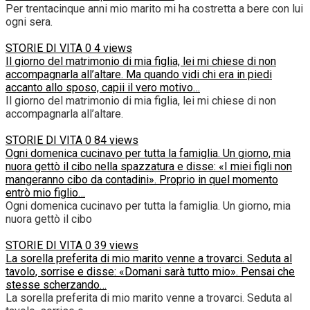
Per trentacinque anni mio marito mi ha costretta a bere con lui
ogni sera.
STORIE DI VITA
0
4 views
Il giorno del matrimonio di mia figlia, lei mi chiese di non
accompagnarla all’altare. Ma quando vidi chi era in piedi
accanto allo sposo, capii il vero motivo…
Il giorno del matrimonio di mia figlia, lei mi chiese di non
accompagnarla all’altare.
STORIE DI VITA
0
84 views
Ogni domenica cucinavo per tutta la famiglia. Un giorno, mia
nuora gettò il cibo nella spazzatura e disse: «I miei figli non
mangeranno cibo da contadini». Proprio in quel momento
entrò mio figlio…
Ogni domenica cucinavo per tutta la famiglia. Un giorno, mia
nuora gettò il cibo
STORIE DI VITA
0
39 views
La sorella preferita di mio marito venne a trovarci. Seduta al
tavolo, sorrise e disse: «Domani sarà tutto mio». Pensai che
stesse scherzando…
La sorella preferita di mio marito venne a trovarci. Seduta al