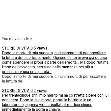
You may also like
STORIE DI VITA
0
5 views
Dopo la morte di mia suocera, ci riunimmo tutti per ascoltare
la lettura del suo testamento. Ognuno di noi aveva già deciso
come spendere la propria parte dell’eredità… Ma dopo l’ultima
frase dell’avvocato, nessuno nella stanza riuscì più a
pronunciare una sola parola…
Dopo la morte di mia suocera, ci riunimmo tutti per ascoltare
la lettura del
STORIE DI VITA
0
2 views
Per trentacinque anni mio marito mi ha costretta a bere con lui
ogni sera. Dopo la sua morte, portai la bottiglia in un
laboratorio e, appena vide i risultati, il medico chiuse
immediatamente la porta a chiave…