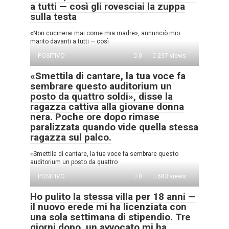
a tutti — così gli rovesciai la zuppa
sulla testa
«Non cucinerai mai come mia madre», annunciò mio
marito davanti a tutti — così
POSITIVO
0
297 views
«Smettila di cantare, la tua voce fa
sembrare questo auditorium un
posto da quattro soldi», disse la
ragazza cattiva alla giovane donna
nera. Poche ore dopo rimase
paralizzata quando vide quella stessa
ragazza sul palco.
«Smettila di cantare, la tua voce fa sembrare questo
auditorium un posto da quattro
POSITIVO
0
683 views
Ho pulito la stessa villa per 18 anni —
il nuovo erede mi ha licenziata con
una sola settimana di stipendio. Tre
giorni dopo, un avvocato mi ha