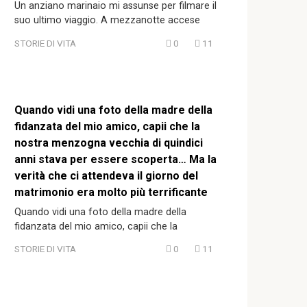
Un anziano marinaio mi assunse per filmare il
suo ultimo viaggio. A mezzanotte accese
STORIE DI VITA
0
11
Quando vidi una foto della madre della
fidanzata del mio amico, capii che la
nostra menzogna vecchia di quindici
anni stava per essere scoperta… Ma la
verità che ci attendeva il giorno del
matrimonio era molto più terrificante
Quando vidi una foto della madre della
fidanzata del mio amico, capii che la
STORIE DI VITA
0
11