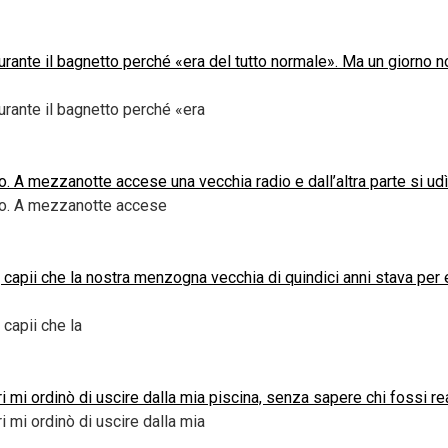
nte il bagnetto perché «era del tutto normale». Ma un giorno not
rante il bagnetto perché «era
o. A mezzanotte accese una vecchia radio e dall’altra parte si ud
gio. A mezzanotte accese
 capii che la nostra menzogna vecchia di quindici anni stava per 
capii che la
ari mi ordinò di uscire dalla mia piscina, senza sapere chi fossi 
ri mi ordinò di uscire dalla mia