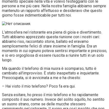
momento speciale nella vita e volevo festeggiarlo con le
persone a me più care. Nella nostra famiglia abbiamo sempre
mantenuto un rapporto affettuoso e desideravo che questo
giorno fosse indimenticabile per tutti noi.
L’atmosfera nel ristorante era piena di gioia e divertimento.
Tutti abbiamo apprezzato questa riunione con i nostri cari:
abbiamo riso, raccontato storie, ballato ed eravamo
semplicemente felici di stare insieme in famiglia. Era un
momento in cui ognuno poteva sentirsi importante e prezioso,
e io ero orgogliosa di essere riuscita a riunire tutti in un solo
luogo.
Ma quando il telefono di mia nuora è scomparso, tutto è
cambiato all’improvviso. È stato inaspettato e inquietante.
Preoccupata, si è avvicinata a me e ha chiesto:
– Hai visto il mio telefono? Poco fa era qui.
Senza esitare, ho preso il mio telefono e ho rapidamente
composto il suo numero. Invece del solito squillo, ho sentito
un suono strano, come se delle mucche stessero
camminando nel ristorante. Il suono era così insolito che non