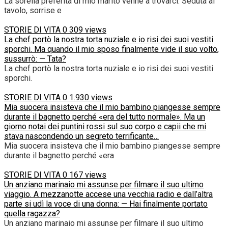
La sorella preferita di mio marito venne a trovarci. Seduta al
tavolo, sorrise e
STORIE DI VITA
0
309 views
La chef portò la nostra torta nuziale e io risi dei suoi vestiti
sporchi. Ma quando il mio sposo finalmente vide il suo volto,
sussurrò: — Tata?
La chef portò la nostra torta nuziale e io risi dei suoi vestiti
sporchi.
STORIE DI VITA
0
1.930 views
Mia suocera insisteva che il mio bambino piangesse sempre
durante il bagnetto perché «era del tutto normale». Ma un
giorno notai dei puntini rossi sul suo corpo e capii che mi
stava nascondendo un segreto terrificante…
Mia suocera insisteva che il mio bambino piangesse sempre
durante il bagnetto perché «era
STORIE DI VITA
0
167 views
Un anziano marinaio mi assunse per filmare il suo ultimo
viaggio. A mezzanotte accese una vecchia radio e dall’altra
parte si udì la voce di una donna: — Hai finalmente portato
quella ragazza?
Un anziano marinaio mi assunse per filmare il suo ultimo