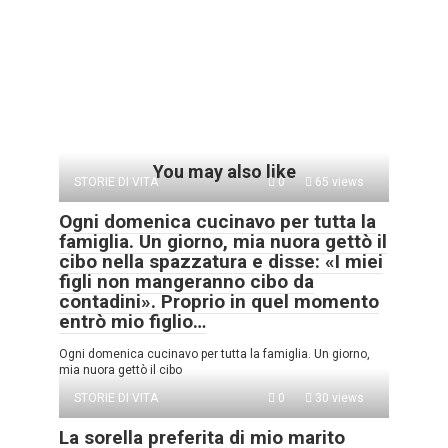
You may also like
STORIE DI VITA
0
65 views
Ogni domenica cucinavo per tutta la
famiglia. Un giorno, mia nuora gettò il
cibo nella spazzatura e disse: «I miei
figli non mangeranno cibo da
contadini». Proprio in quel momento
entrò mio figlio…
Ogni domenica cucinavo per tutta la famiglia. Un giorno,
mia nuora gettò il cibo
STORIE DI VITA
0
30 views
La sorella preferita di mio marito