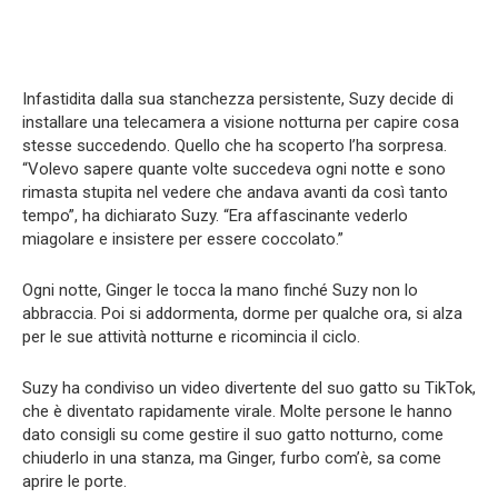
Infastidita dalla sua stanchezza persistente, Suzy decide di
installare una telecamera a visione notturna per capire cosa
stesse succedendo. Quello che ha scoperto l’ha sorpresa.
“Volevo sapere quante volte succedeva ogni notte e sono
rimasta stupita nel vedere che andava avanti da così tanto
tempo”, ha dichiarato Suzy. “Era affascinante vederlo
miagolare e insistere per essere coccolato.”
Ogni notte, Ginger le tocca la mano finché Suzy non lo
abbraccia. Poi si addormenta, dorme per qualche ora, si alza
per le sue attività notturne e ricomincia il ciclo.
Suzy ha condiviso un video divertente del suo gatto su TikTok,
che è diventato rapidamente virale. Molte persone le hanno
dato consigli su come gestire il suo gatto notturno, come
chiuderlo in una stanza, ma Ginger, furbo com’è, sa come
aprire le porte.