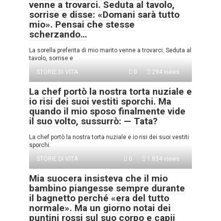
venne a trovarci. Seduta al tavolo,
sorrise e disse: «Domani sarà tutto
mio». Pensai che stesse
scherzando…
La sorella preferita di mio marito venne a trovarci. Seduta al
tavolo, sorrise e
STORIE DI VITA
0
294 views
La chef portò la nostra torta nuziale e
io risi dei suoi vestiti sporchi. Ma
quando il mio sposo finalmente vide
il suo volto, sussurrò: — Tata?
La chef portò la nostra torta nuziale e io risi dei suoi vestiti
sporchi.
STORIE DI VITA
0
1.834 views
Mia suocera insisteva che il mio
bambino piangesse sempre durante
il bagnetto perché «era del tutto
normale». Ma un giorno notai dei
puntini rossi sul suo corpo e capii