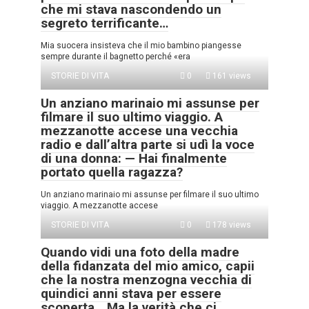
che mi stava nascondendo un
segreto terrificante…
Mia suocera insisteva che il mio bambino piangesse
sempre durante il bagnetto perché «era
STORIE DI VITA
0
161 views
Un anziano marinaio mi assunse per
filmare il suo ultimo viaggio. A
mezzanotte accese una vecchia
radio e dall’altra parte si udì la voce
di una donna: — Hai finalmente
portato quella ragazza?
Un anziano marinaio mi assunse per filmare il suo ultimo
viaggio. A mezzanotte accese
STORIE DI VITA
0
178 views
Quando vidi una foto della madre
della fidanzata del mio amico, capii
che la nostra menzogna vecchia di
quindici anni stava per essere
scoperta… Ma la verità che ci