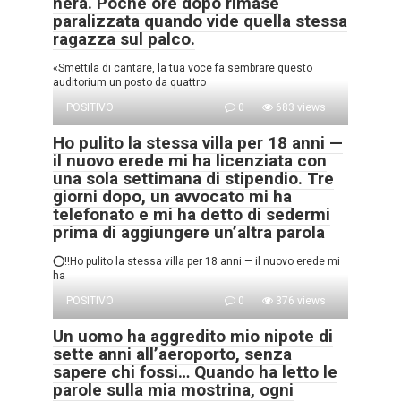
nera. Poche ore dopo rimase
paralizzata quando vide quella stessa
ragazza sul palco.
«Smettila di cantare, la tua voce fa sembrare questo
auditorium un posto da quattro
POSITIVO
0
683 views
Ho pulito la stessa villa per 18 anni —
il nuovo erede mi ha licenziata con
una sola settimana di stipendio. Tre
giorni dopo, un avvocato mi ha
telefonato e mi ha detto di sedermi
prima di aggiungere un’altra parola
⭕‼️Ho pulito la stessa villa per 18 anni — il nuovo erede mi
ha
POSITIVO
0
376 views
Un uomo ha aggredito mio nipote di
sette anni all’aeroporto, senza
sapere chi fossi… Quando ha letto le
parole sulla mia mostrina, ogni