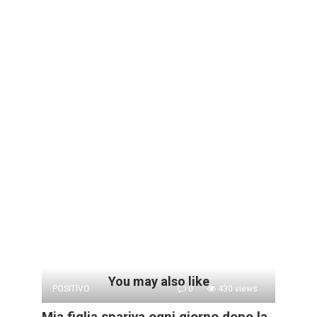
You may also like
POSITIVO
0
430 views
Mia figlia spariva ogni giorno dopo la