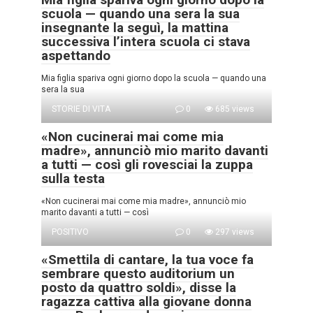
scuola — quando una sera la sua
insegnante la seguì, la mattina
successiva l’intera scuola ci stava
aspettando
Mia figlia spariva ogni giorno dopo la scuola — quando una
sera la sua
STORIE DI VITA
0
685 views
«Non cucinerai mai come mia
madre», annunciò mio marito davanti
a tutti — così gli rovesciai la zuppa
sulla testa
«Non cucinerai mai come mia madre», annunciò mio
marito davanti a tutti — così
POSITIVO
0
297 views
«Smettila di cantare, la tua voce fa
sembrare questo auditorium un
posto da quattro soldi», disse la
ragazza cattiva alla giovane donna