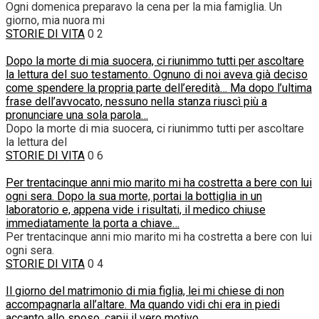
Ogni domenica preparavo la cena per la mia famiglia. Un
giorno, mia nuora mi
STORIE DI VITA
0
2
Dopo la morte di mia suocera, ci riunimmo tutti per ascoltare
la lettura del suo testamento. Ognuno di noi aveva già deciso
come spendere la propria parte dell’eredità… Ma dopo l’ultima
frase dell’avvocato, nessuno nella stanza riuscì più a
pronunciare una sola parola…
Dopo la morte di mia suocera, ci riunimmo tutti per ascoltare
la lettura del
STORIE DI VITA
0
6
Per trentacinque anni mio marito mi ha costretta a bere con lui
ogni sera. Dopo la sua morte, portai la bottiglia in un
laboratorio e, appena vide i risultati, il medico chiuse
immediatamente la porta a chiave…
Per trentacinque anni mio marito mi ha costretta a bere con lui
ogni sera.
STORIE DI VITA
0
4
Il giorno del matrimonio di mia figlia, lei mi chiese di non
accompagnarla all’altare. Ma quando vidi chi era in piedi
accanto allo sposo, capii il vero motivo…