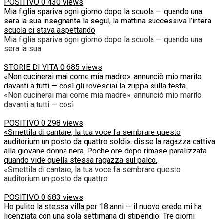
POSITIVO
0
430 views
Mia figlia spariva ogni giorno dopo la scuola — quando una
sera la sua insegnante la seguì, la mattina successiva l’intera
scuola ci stava aspettando
Mia figlia spariva ogni giorno dopo la scuola — quando una
sera la sua
STORIE DI VITA
0
685 views
«Non cucinerai mai come mia madre», annunciò mio marito
davanti a tutti — così gli rovesciai la zuppa sulla testa
«Non cucinerai mai come mia madre», annunciò mio marito
davanti a tutti — così
POSITIVO
0
298 views
«Smettila di cantare, la tua voce fa sembrare questo
auditorium un posto da quattro soldi», disse la ragazza cattiva
alla giovane donna nera. Poche ore dopo rimase paralizzata
quando vide quella stessa ragazza sul palco.
«Smettila di cantare, la tua voce fa sembrare questo
auditorium un posto da quattro
POSITIVO
0
683 views
Ho pulito la stessa villa per 18 anni — il nuovo erede mi ha
licenziata con una sola settimana di stipendio. Tre giorni