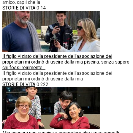
amico, capii che la
STORIE DI VITA
0
14
Il figlio viziato della presidente dell’associazione dei
proprietari mi ordinò di uscire dalla mia piscina, senza sapere
chi fossi realmente…
Il figlio viziato della presidente dell’associazione dei
proprietari mi ordinò di uscire dalla mia
STORIE DI VITA
0
222
Mia suocera non riusciva a sopportare che i miei gemelli