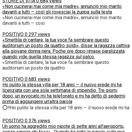
STORIE DI VITA
0
684 views
«Non cucinerai mai come mia madre», annunciò mio marito
davanti a tutti — così gli rovesciai la zuppa sulla testa
«Non cucinerai mai come mia madre», annunciò mio marito
davanti a tutti — così
POSITIVO
0
297 views
«Smettila di cantare, la tua voce fa sembrare questo
auditorium un posto da quattro soldi», disse la ragazza cattiva
alla giovane donna nera. Poche ore dopo rimase paralizzata
quando vide quella stessa ragazza sul palco.
«Smettila di cantare, la tua voce fa sembrare questo
auditorium un posto da quattro
POSITIVO
0
683 views
Ho pulito la stessa villa per 18 anni — il nuovo erede mi ha
licenziata con una sola settimana di stipendio. Tre giorni
dopo, un avvocato mi ha telefonato e mi ha detto di sedermi
prima di aggiungere un’altra parola
⭕‼️Ho pulito la stessa villa per 18 anni — il nuovo erede mi ha
POSITIVO
0
376 views
Un uomo ha aggredito mio nipote di sette anni all’aeroporto,
senza sapere chi fossi… Quando ha letto le parole sulla mia