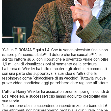
“C’è un PIROMANE qui a LA. Che tu venga picchiato fino a non
essere più riconoscibile!!! Il dolore che hai causato!!!”, ha
scritto l’attore su X, con il post che è diventato virale con oltre
1,9 milioni di visualizzazioni al momento della scrittura.
La teoria di Winkler ha fatto discutere gli utenti nei commenti,
con una parte che supportava la sua idea e l’altra che la
respingeva come “chiacchiere di un vecchio”. Tuttavia, nuove
prove video condivise oggi potrebbero dare ragione all’attore.
L’attore Henry Winkler ha accusato i piromani per gli incendi di
Los Angeles, e successivi clip hanno aggiunto credibilità alla
sua teoria.
“Le persone stanno accendendo incendi in zone urbane di LA
che altrimenti non brucerebbero”, recitava la clip virale, che ha