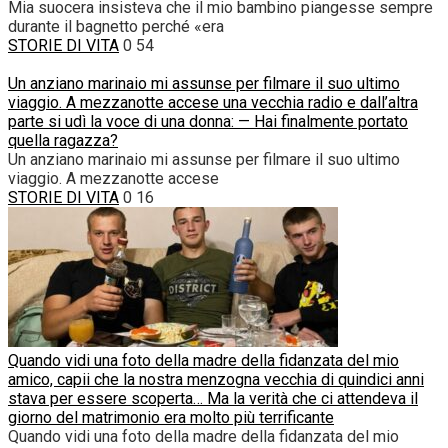
Mia suocera insisteva che il mio bambino piangesse sempre
durante il bagnetto perché «era
STORIE DI VITA
0
54
Un anziano marinaio mi assunse per filmare il suo ultimo
viaggio. A mezzanotte accese una vecchia radio e dall’altra
parte si udì la voce di una donna: — Hai finalmente portato
quella ragazza?
Un anziano marinaio mi assunse per filmare il suo ultimo
viaggio. A mezzanotte accese
STORIE DI VITA
0
16
Quando vidi una foto della madre della fidanzata del mio
amico, capii che la nostra menzogna vecchia di quindici anni
stava per essere scoperta… Ma la verità che ci attendeva il
giorno del matrimonio era molto più terrificante
Quando vidi una foto della madre della fidanzata del mio