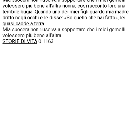
volessero più bene all’altra nonna, così raccontò loro una
terribile bugia. Quando uno dei miei figli guardò mia madre
dritto negli occhi e le disse: «So quello che hai fatto», lei
quasi cadde a terra
Mia suocera non riusciva a sopportare che i miei gemelli
volessero più bene all’altra
STORIE DI VITA
0
1163