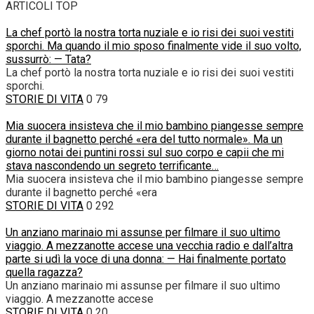
ARTICOLI TOP
La chef portò la nostra torta nuziale e io risi dei suoi vestiti
sporchi. Ma quando il mio sposo finalmente vide il suo volto,
sussurrò: — Tata?
La chef portò la nostra torta nuziale e io risi dei suoi vestiti
sporchi.
STORIE DI VITA
0
79
Mia suocera insisteva che il mio bambino piangesse sempre
durante il bagnetto perché «era del tutto normale». Ma un
giorno notai dei puntini rossi sul suo corpo e capii che mi
stava nascondendo un segreto terrificante…
Mia suocera insisteva che il mio bambino piangesse sempre
durante il bagnetto perché «era
STORIE DI VITA
0
292
Un anziano marinaio mi assunse per filmare il suo ultimo
viaggio. A mezzanotte accese una vecchia radio e dall’altra
parte si udì la voce di una donna: — Hai finalmente portato
quella ragazza?
Un anziano marinaio mi assunse per filmare il suo ultimo
viaggio. A mezzanotte accese
STORIE DI VITA
0
20