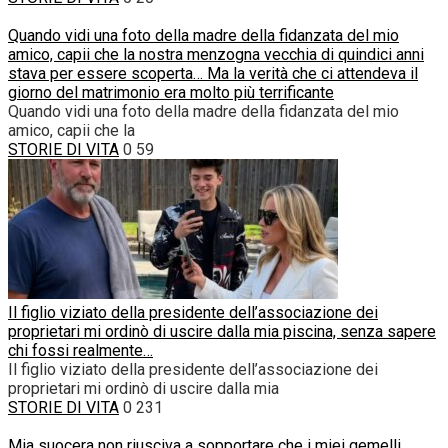
Quando vidi una foto della madre della fidanzata del mio
amico, capii che la nostra menzogna vecchia di quindici anni
stava per essere scoperta… Ma la verità che ci attendeva il
giorno del matrimonio era molto più terrificante
Quando vidi una foto della madre della fidanzata del mio
amico, capii che la
STORIE DI VITA
0
59
Il figlio viziato della presidente dell’associazione dei
proprietari mi ordinò di uscire dalla mia piscina, senza sapere
chi fossi realmente…
Il figlio viziato della presidente dell’associazione dei
proprietari mi ordinò di uscire dalla mia
STORIE DI VITA
0
231
Mia suocera non riusciva a sopportare che i miei gemelli