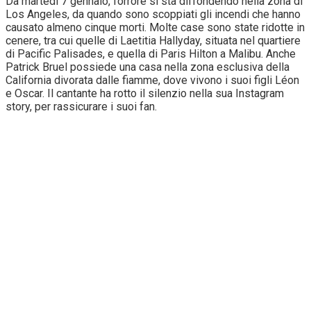
Da martedì 7 gennaio, l’orrore si sta diffondendo nella zona di
Los Angeles, da quando sono scoppiati gli incendi che hanno
causato almeno cinque morti. Molte case sono state ridotte in
cenere, tra cui quelle di Laetitia Hallyday, situata nel quartiere
di Pacific Palisades, e quella di Paris Hilton a Malibu. Anche
Patrick Bruel possiede una casa nella zona esclusiva della
California divorata dalle fiamme, dove vivono i suoi figli Léon
e Oscar. Il cantante ha rotto il silenzio nella sua Instagram
story, per rassicurare i suoi fan.