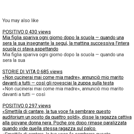
You may also like
POSITIVO
0
430 views
Mia figlia spariva ogni giorno dopo la scuola — quando una
sera la sua insegnante la seguì, la mattina successiva l’intera
scuola ci stava aspettando
Mia figlia spariva ogni giorno dopo la scuola — quando una
sera la sua
STORIE DI VITA
0
685 views
«Non cucinerai mai come mia madre», annunciò mio marito
davanti a tutti — così gli rovesciai la zuppa sulla testa
«Non cucinerai mai come mia madre», annunciò mio marito
davanti a tutti — così
POSITIVO
0
297 views
«Smettila di cantare, la tua voce fa sembrare questo
auditorium un posto da quattro soldi», disse la ragazza cattiva
alla giovane donna nera. Poche ore dopo rimase paralizzata
quando vide quella stessa ragazza sul palco.