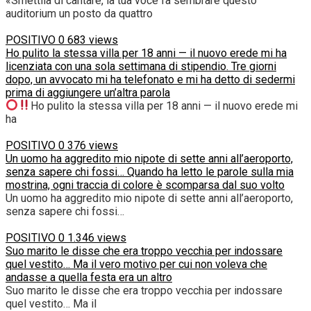
«Smettila di cantare, la tua voce fa sembrare questo
auditorium un posto da quattro
POSITIVO
0
683 views
Ho pulito la stessa villa per 18 anni — il nuovo erede mi ha
licenziata con una sola settimana di stipendio. Tre giorni
dopo, un avvocato mi ha telefonato e mi ha detto di sedermi
prima di aggiungere un’altra parola
Ho pulito la stessa villa per 18 anni — il nuovo erede mi
ha
POSITIVO
0
376 views
Un uomo ha aggredito mio nipote di sette anni all’aeroporto,
senza sapere chi fossi… Quando ha letto le parole sulla mia
mostrina, ogni traccia di colore è scomparsa dal suo volto
Un uomo ha aggredito mio nipote di sette anni all’aeroporto,
senza sapere chi fossi…
POSITIVO
0
1.346 views
Suo marito le disse che era troppo vecchia per indossare
quel vestito… Ma il vero motivo per cui non voleva che
andasse a quella festa era un altro
Suo marito le disse che era troppo vecchia per indossare
quel vestito… Ma il