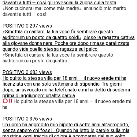
davanti a tutti — così gli rovesciai la zuppa sulla testa
«Non cucinerai mai come mia madre», annunciò mio marito
davanti a tutti — così
POSITIVO
0
297 views
«Smettila di cantare, la tua voce fa sembrare questo
auditorium un posto da quattro soldi», disse la ragazza cattiva
alla giovane donna nera. Poche ore dopo rimase paralizzata
quando vide quella stessa ragazza sul palco.
«Smettila di cantare, la tua voce fa sembrare questo
auditorium un posto da quattro
POSITIVO
0
683 views
Ho pulito la stessa villa per 18 anni — il nuovo erede mi ha
licenziata con una sola settimana di stipendio. Tre giorni
dopo, un avvocato mi ha telefonato e mi ha detto di sedermi
prima di aggiungere un’altra parola
Ho pulito la stessa villa per 18 anni — il nuovo erede mi
ha
POSITIVO
0
376 views
Un uomo ha aggredito mio nipote di sette anni all’aeroporto,
senza sapere chi fossi… Quando ha letto le parole sulla mia
mostrina, ogni traccia di colore è scomparsa dal suo volto