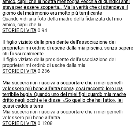
amico, capii che la nostra menzogna vecchia di quindici anni
stava per essere scoperta… Ma la verità che ci attendeva il
giorno del matrimonio era molto più terrificante
Quando vidi una foto della madre della fidanzata del mio
amico, capii che la
STORIE DI VITA
0
94
Il figlio viziato della presidente dell’associazione dei
proprietari mi ordinò di uscire dalla mia piscina, senza sapere
chi fossi realmente…
Il figlio viziato della presidente dell’associazione dei
proprietari mi ordinò di uscire dalla mia
STORIE DI VITA
0
236
Mia suocera non riusciva a sopportare che i miei gemelli
volessero più bene all’altra nonna, così raccontò loro una
terribile bugia. Quando uno dei miei figli guardò mia madre
dritto negli occhi e le disse: «So quello che hai fatto», lei
quasi cadde a terra
Mia suocera non riusciva a sopportare che i miei gemelli
volessero più bene all’altra
STORIE DI VITA
0
1208