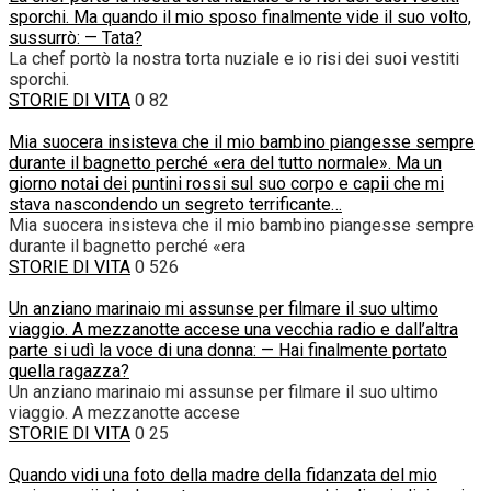
sporchi. Ma quando il mio sposo finalmente vide il suo volto,
sussurrò: — Tata?
La chef portò la nostra torta nuziale e io risi dei suoi vestiti
sporchi.
STORIE DI VITA
0
82
Mia suocera insisteva che il mio bambino piangesse sempre
durante il bagnetto perché «era del tutto normale». Ma un
giorno notai dei puntini rossi sul suo corpo e capii che mi
stava nascondendo un segreto terrificante…
Mia suocera insisteva che il mio bambino piangesse sempre
durante il bagnetto perché «era
STORIE DI VITA
0
526
Un anziano marinaio mi assunse per filmare il suo ultimo
viaggio. A mezzanotte accese una vecchia radio e dall’altra
parte si udì la voce di una donna: — Hai finalmente portato
quella ragazza?
Un anziano marinaio mi assunse per filmare il suo ultimo
viaggio. A mezzanotte accese
STORIE DI VITA
0
25
Quando vidi una foto della madre della fidanzata del mio