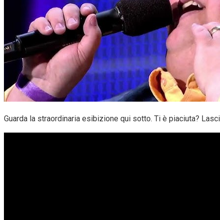
Guarda la straordinaria esibizione qui sotto. Ti è piaciuta? Lasc