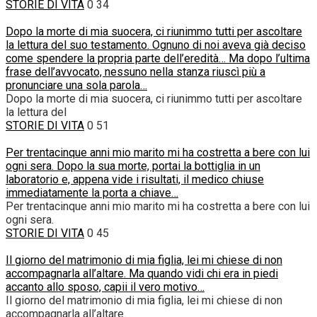
STORIE DI VITA
0
34
Dopo la morte di mia suocera, ci riunimmo tutti per ascoltare
la lettura del suo testamento. Ognuno di noi aveva già deciso
come spendere la propria parte dell’eredità… Ma dopo l’ultima
frase dell’avvocato, nessuno nella stanza riuscì più a
pronunciare una sola parola…
Dopo la morte di mia suocera, ci riunimmo tutti per ascoltare
la lettura del
STORIE DI VITA
0
51
Per trentacinque anni mio marito mi ha costretta a bere con lui
ogni sera. Dopo la sua morte, portai la bottiglia in un
laboratorio e, appena vide i risultati, il medico chiuse
immediatamente la porta a chiave…
Per trentacinque anni mio marito mi ha costretta a bere con lui
ogni sera.
STORIE DI VITA
0
45
Il giorno del matrimonio di mia figlia, lei mi chiese di non
accompagnarla all’altare. Ma quando vidi chi era in piedi
accanto allo sposo, capii il vero motivo…
Il giorno del matrimonio di mia figlia, lei mi chiese di non
accompagnarla all’altare.