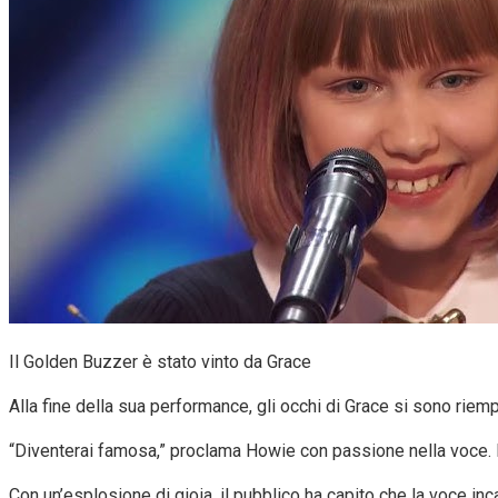
Il Golden Buzzer è stato vinto da Grace
Alla fine della sua performance, gli occhi di Grace si sono riem
“Diventerai famosa,” proclama Howie con passione nella voce. N
Con un’esplosione di gioia, il pubblico ha capito che la voce in