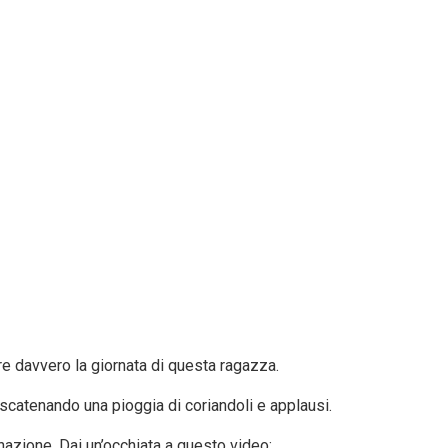
are davvero la giornata di questa ragazza.
catenando una pioggia di coriandoli e applausi.
 nazione. Dai un’occhiata a questo video: