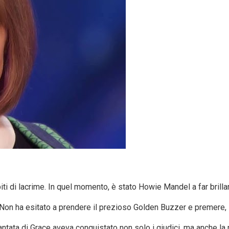
piti di lacrime. In quel momento, è stato Howie Mandel a far brill
on ha esitato a prendere il prezioso Golden Buzzer e premere, s
cantata di Grace aveva conquistato non solo i giudici, ma anche la