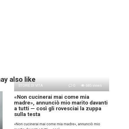
ay also like
STORIE DI VITA
0
685 views
«Non cucinerai mai come mia
madre», annunciò mio marito davanti
a tutti — così gli rovesciai la zuppa
sulla testa
«Non cucinerai mai come mia madre», annunciò mio