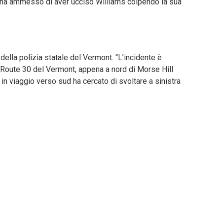
 ha ammesso di aver ucciso Williams colpendo la sua
della polizia statale del Vermont. “L’incidente è
a Route 30 del Vermont, appena a nord di Morse Hill
 viaggio verso sud ha cercato di svoltare a sinistra