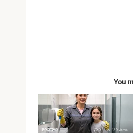
You m
POSITIVO
0
430 views