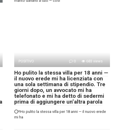
marito davanti a tutti — così
POSITIVO
0
683 views
Ho pulito la stessa villa per 18 anni —
il nuovo erede mi ha licenziata con
una sola settimana di stipendio. Tre
giorni dopo, un avvocato mi ha
telefonato e mi ha detto di sedermi
a
prima di aggiungere un’altra parola
⭕‼️Ho pulito la stessa villa per 18 anni — il nuovo erede
mi ha