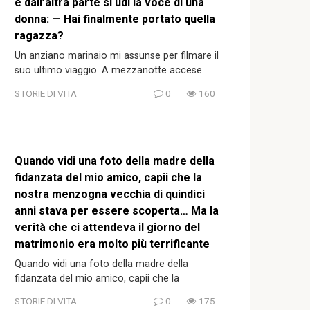
e dall’altra parte si udì la voce di una
donna: — Hai finalmente portato quella
ragazza?
Un anziano marinaio mi assunse per filmare il
suo ultimo viaggio. A mezzanotte accese
STORIE DI VITA
0
160
Quando vidi una foto della madre della
fidanzata del mio amico, capii che la
nostra menzogna vecchia di quindici
anni stava per essere scoperta… Ma la
verità che ci attendeva il giorno del
matrimonio era molto più terrificante
Quando vidi una foto della madre della
fidanzata del mio amico, capii che la
STORIE DI VITA
0
175