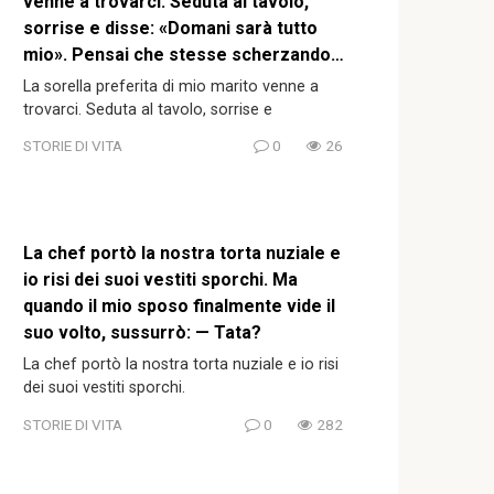
venne a trovarci. Seduta al tavolo,
sorrise e disse: «Domani sarà tutto
mio». Pensai che stesse scherzando…
La sorella preferita di mio marito venne a
trovarci. Seduta al tavolo, sorrise e
STORIE DI VITA
0
26
La chef portò la nostra torta nuziale e
io risi dei suoi vestiti sporchi. Ma
quando il mio sposo finalmente vide il
suo volto, sussurrò: — Tata?
La chef portò la nostra torta nuziale e io risi
dei suoi vestiti sporchi.
STORIE DI VITA
0
282