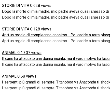
STORIE DI VITA
0
628 views
Dopo la morte di mia madre, mio padre aveva quasi smesso di par
Dopo la morte di mia madre, mio padre aveva quasi smesso di 
STORIE DI VITA
0
128 views
Aprì un regalo di compleanno anonimo… Poi cadde a terra piange
Aprì un regalo di compleanno anonimo… Poi cadde a terra pian
ANIMAL
0
1.307 views
Il cane ha attaccato una donna incinta, ma il vero motivo ha lasc
Il cane ha attaccato una donna incinta, ma il vero motivo ha lasci
ANIMAL
0
68 views
I serpenti più grandi di sempre: Titanoboa vs Anaconda ti shoc
I serpenti più grandi di sempre: Titanoboa vs Anaconda ti shoc