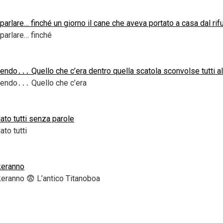
lare… finché un giorno il cane che aveva portato a casa dal rifu
parlare… finché
ndo․․․ Quello che c’era dentro quella scatola sconvolse tutti a
gendo․․․ Quello che c’era
iato tutti senza parole
ato tutti
keranno
keranno 😨 L’antico Titanoboa